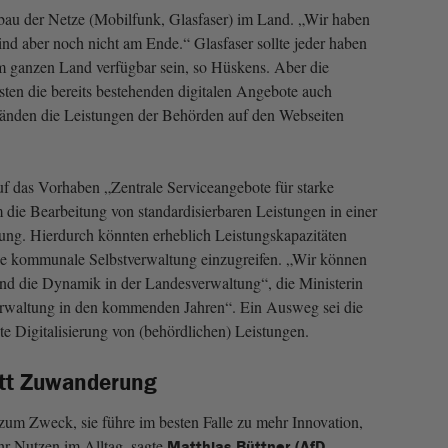
bau der Netze (Mobilfunk, Glasfaser) im Land. „Wir haben
sind aber noch nicht am Ende.“ Glasfaser sollte jeder haben
m ganzen Land verfügbar sein, so Hüskens. Aber die
en die bereits bestehenden digitalen Angebote auch
nden die Leistungen der Behörden auf den Webseiten
uf das Vorhaben „Zentrale Serviceangebote für starke
ie Bearbeitung von standardisierbaren Leistungen in einer
ung. Hierdurch könnten erheblich Leistungskapazitäten
die kommunale Selbstverwaltung einzugreifen. „Wir können
nd die Dynamik in der Landesverwaltung“, die Ministerin
erwaltung in den kommenden Jahren“. Ein Ausweg sei die
e Digitalisierung von (behördlichen) Leistungen.
tatt Zuwanderung
l zum Zweck, sie führe im besten Falle zu mehr Innovation,
r Nutzen im Alltag, sagte
Matthias Büttner (AfD,