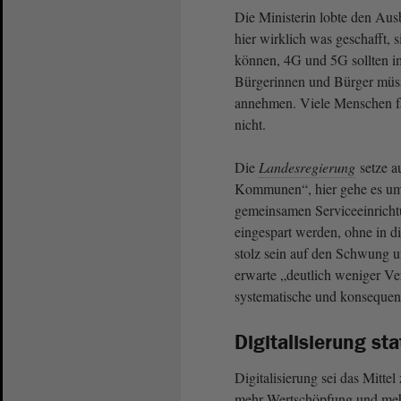
Die Ministerin lobte den Aus
hier wirklich was geschafft, 
können, 4G und 5G sollten i
Bürgerinnen und Bürger müsst
annehmen. Viele Menschen fä
nicht.
Die
Landesregierung
setze a
Kommunen“, hier gehe es um d
gemeinsamen Serviceeinricht
eingespart werden, ohne in 
stolz sein auf den Schwung u
erwarte „deutlich weniger V
systematische und konsequent
Digitalisierung s
Digitalisierung sei das Mitte
mehr Wertschöpfung und meh