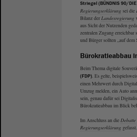
Striegel (BÜNDNIS 90/DI
Regierungserklärung
sei die
Bilanz der
Landesregierung
w
aus Sicht der Nutzenden geda
zentralen Zugang erreichbar 
und Bürger sollten „auf dem
Bürokratieabbau i
Beim Thema digitale Souverän
. Es gelte, beispielswe
(FDP)
einen Mehrwert durch Digital
Umzug melden, ein Auto anmel
sein, genau dafür sei Digitali
Bürokratieabbau im Blick be
Im Anschluss an die
Debatte
Regierungserklärung
gefasst.