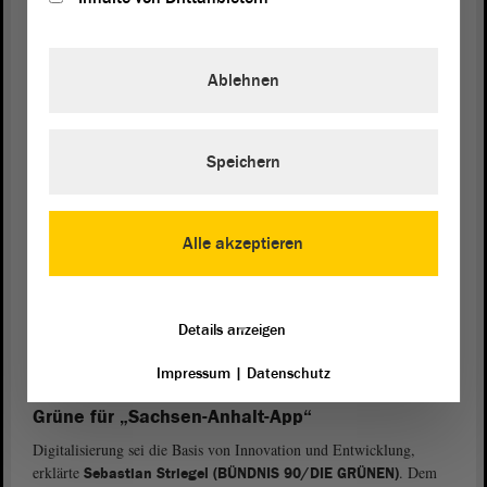
teilweise“, in der Praxis dann doch mit Formular ausdrucken und
abschicken, monierte Lange. Die Linke wolle „Digitalisierung,
schnell und konsequent für alle“, so Lange, aber aus schlechten
Ablehnen
analogen Prozessen würden auch schlechte digitale Prozesse. Hier
müsse nachjustiert werden. Seine
Fraktion
wolle „keine
Digitalisierung, die Konzerne bereichert statt öffentliche Strukturen
stärkt“, man spreche sich für eine gemeinwohlorientierte und
Speichern
datenschutzkonforme Digitalisierung aus.
Digitalisierung für behördliche Vorgänge
Alle akzeptieren
Habe der Staat einmal eine Information vom Bürger erhalten, sollte
diese auch für andere behördliche Vorgänge genutzt werden können,
sagte
, so werde Digitalisierung sinnvoll.
Dr. Falko Grube (SPD)
Die sei ein wichtiges Instrument für mehr Service für Bürgerinnen
Details anzeigen
und Bürger und könne auch zur Entlastung für Unternehmen
führen.
Impressum
|
Datenschutz
Grüne für „Sachsen-Anhalt-App“
Digitalisierung sei die Basis von Innovation und Entwicklung,
erklärte
. Dem
Sebastian Striegel (BÜNDNIS 90/DIE GRÜNEN)