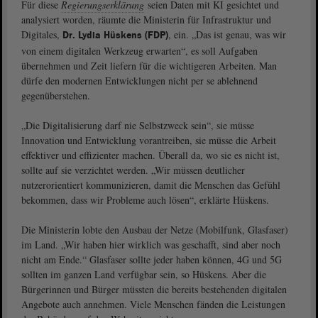
Für diese
Regierungserklärung
seien Daten mit KI gesichtet und
analysiert worden, räumte die Ministerin für Infrastruktur und
Digitales,
, ein. „Das ist genau, was wir
Dr. Lydia Hüskens (FDP)
von einem digitalen Werkzeug erwarten“, es soll Aufgaben
übernehmen und Zeit liefern für die wichtigeren Arbeiten. Man
dürfe den modernen Entwicklungen nicht per se ablehnend
gegenüberstehen.
„Die Digitalisierung darf nie Selbstzweck sein“, sie müsse
Innovation und Entwicklung vorantreiben, sie müsse die Arbeit
effektiver und effizienter machen. Überall da, wo sie es nicht ist,
sollte auf sie verzichtet werden. „Wir müssen deutlicher
nutzerorientiert kommunizieren, damit die Menschen das Gefühl
bekommen, dass wir Probleme auch lösen“, erklärte Hüskens.
Die Ministerin lobte den Ausbau der Netze (Mobilfunk, Glasfaser)
im Land. „Wir haben hier wirklich was geschafft, sind aber noch
nicht am Ende.“ Glasfaser sollte jeder haben können, 4G und 5G
sollten im ganzen Land verfügbar sein, so Hüskens. Aber die
Bürgerinnen und Bürger müssten die bereits bestehenden digitalen
Angebote auch annehmen. Viele Menschen fänden die Leistungen