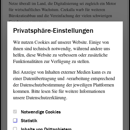
Netze überall im Land, die Digitalisierung sei zugleich ein Motor
für wirtschaftliches Wachstum. Czekalla warb für weiteren
Bürokratieabbau und die Vereinfachung der vielen schwierigen
Genehmigungsprozesse.
Privatsphäre-Einstellungen
Czekalla warb zudem für mehr Medienkompetenz, kritisches
Denken und die verantwortungsvolle Nutzung von Informationen.
Wir nutzen Cookies auf unserer Website. Einige von
Die Menschen in Sachsen-Anhalt sollten nicht nur Nutzende,
ihnen sind technisch notwendig, während andere uns
sondern Gestaltende des digitalen Wandels sein. „Digitalisierung
helfen, diese Website zu verbessern oder zusätzliche
braucht Vertrauen“, Datenschutz und Datensicherheit seien
Funktionalitäten zur Verfügung zu stellen.
grundlegende Bedürfnisse, Sicherheit und Fortschritt gehörten
untrennbar zusammen. „Die Digitalisierung bleibt eine zentrale
Bei Anzeige von Inhalten externer Medien kann es zu
Zukunftsaufgabe unseres Landes“, so Czekalla, „wer heute digital
einer Datenübertragung und -verarbeitung entsprechend
nicht vorangeht, verliert morgen.“
der Datenschutzbestimmung der jeweiligen Plattformen
kommen. Bitte lesen Sie für weitere Informationen
„Schnell und konsequent für alle“
unsere Datenschutzerklärung.
„Die
Koalition
digitalisiert die Fassade, nicht die Wirklichkeit“, so
der Eindruck von
nach der
Hendrik Lange (Die Linke)
Notwendige Cookies
Regierungserklärung
der Ministerin. Es fehle der
Landesregierung
Statistik
an einer Strategie, „wirklich umgesetzt wird kaum etwas“. Hunderte
Verwaltungsdienstleistungen soll es digital geben – „höchstens
Inhalte von Drittanbietern