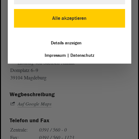
Alle akzeptieren
Details anzeigen
Postanschrift
Impressum
|
Datenschutz
von Sachsen-Anhalt
Landtag
Domplatz 6–9
39104 Magdeburg
Wegbeschreibung
Auf Google Maps
Telefon und Fax
Zentrale:
0391 / 560 - 0
Fax:
0391 / 560 - 1123