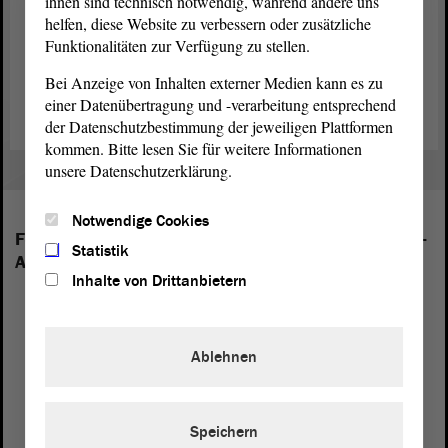
ihnen sind technisch notwendig, während andere uns
Gebäudekomplex Modernisierungsarbeiten statt, durch die die
helfen, diese Website zu verbessern oder zusätzliche
technischen Leitungen auf die sich stark veränderten Standards in
Funktionalitäten zur Verfügung zu stellen.
der Datenkommunikation angepasst wurden. Weitere
Modernisierungen folgten. Aktuell finden umfangreiche Arbeiten
Bei Anzeige von Inhalten externer Medien kann es zu
zur Neugestaltung unter anderem des Haupteingangs statt.
einer Datenübertragung und -verarbeitung entsprechend
der Datenschutzbestimmung der jeweiligen Plattformen
kommen. Bitte lesen Sie für weitere Informationen
unsere Datenschutzerklärung.
Notwendige Cookies
Folgende Fraktionen sind im Landtag von Sachsen-
Statistik
Anhalt vertreten:
Inhalte von Drittanbietern
Ablehnen
Speichern