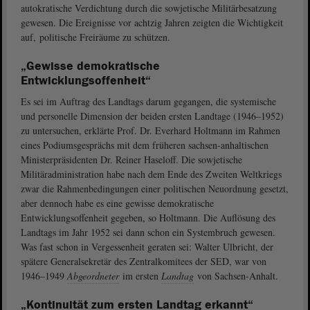
autokratische Verdichtung durch die sowjetische Militärbesatzung
gewesen. Die Ereignisse vor achtzig Jahren zeigten die Wichtigkeit
auf, politische Freiräume zu schützen.
„Gewisse demokratische
Entwicklungsoffenheit“
Es sei im Auftrag des Landtags darum gegangen, die systemische
und personelle Dimension der beiden ersten Landtage (1946–1952)
zu untersuchen, erklärte Prof. Dr. Everhard Holtmann im Rahmen
eines Podiumsgesprächs mit dem früheren sachsen-anhaltischen
Ministerpräsidenten Dr. Reiner Haseloff. Die sowjetische
Militäradministration habe nach dem Ende des Zweiten Weltkriegs
zwar die Rahmenbedingungen einer politischen Neuordnung gesetzt,
aber dennoch habe es eine gewisse demokratische
Entwicklungsoffenheit gegeben, so Holtmann. Die Auflösung des
Landtags im Jahr 1952 sei dann schon ein Systembruch gewesen.
Was fast schon in Vergessenheit geraten sei: Walter Ulbricht, der
spätere Generalsekretär des Zentralkomitees der SED, war von
1946–1949
Abgeordneter
im ersten
Landtag
von Sachsen-Anhalt.
„Kontinuität zum ersten Landtag erkannt“