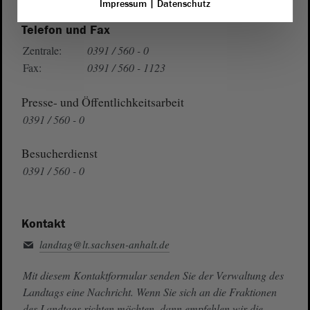
Impressum
|
Datenschutz
Telefon und Fax
Zentrale:
0391 / 560 - 0
Fax:
0391 / 560 - 1123
Presse- und Öffentlichkeitsarbeit
0391 / 560 - 0
Besucherdienst
0391 / 560 - 0
Kontakt
landtag@lt.sachsen-anhalt.de
Mit diesem Kontaktformular senden Sie der Verwaltung des
Landtags eine Nachricht. Wenn Sie sich an die Fraktionen
des Landtags richten möchten, dann empfehlen wir die