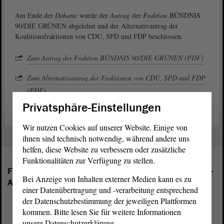
Am Ende der
Debatte
wurde der
Antrag
der
Fraktion
BÜNDNIS
90/DIE GRÜNEN abgelehnt und der Alternativantrag der
Koalitionsfraktionen von CDU, SPD und FDP beschlossen.
Zum Antrag der Fraktion BÜNDNIS 90/DIE GRÜNEN (PDF)
Zum Alternativantrag der Fraktionen von CDU, SPD und FDP
(PDF)
Privatsphäre-Einstellungen
Wir nutzen Cookies auf unserer Website. Einige von
ihnen sind technisch notwendig, während andere uns
helfen, diese Website zu verbessern oder zusätzliche
Funktionalitäten zur Verfügung zu stellen.
Folgende Fraktionen sind im Landtag von Sachsen-
Bei Anzeige von Inhalten externer Medien kann es zu
Anhalt vertreten:
einer Datenübertragung und -verarbeitung entsprechend
der Datenschutzbestimmung der jeweiligen Plattformen
kommen. Bitte lesen Sie für weitere Informationen
unsere Datenschutzerklärung.