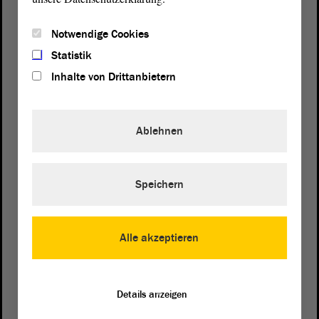
Notwendige Cookies
Statistik
Inhalte von Drittanbietern
Ablehnen
Speichern
Postanschrift
von Sachsen-Anhalt
Landtag
Domplatz 6–9
Alle akzeptieren
39104 Magdeburg
Wegbeschreibung
Details anzeigen
Auf Google Maps