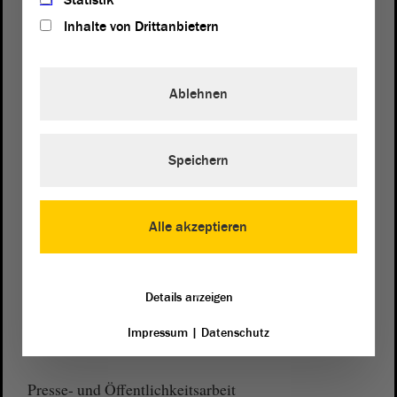
Statistik
Inhalte von Drittanbietern
Ablehnen
Postanschrift
von Sachsen-Anhalt
Landtag
Domplatz 6–9
Speichern
39104 Magdeburg
Wegbeschreibung
Alle akzeptieren
Auf Google Maps
Telefon und Fax
Details anzeigen
Zentrale:
0391 / 560 - 0
Impressum
|
Datenschutz
Fax:
0391 / 560 - 1123
Presse- und Öffentlichkeitsarbeit