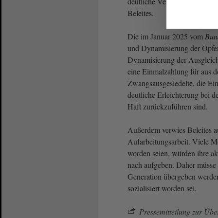
deutliche Verbesserungen. Da 
Beleites.
Die im Januar 2025 vom
Bun
und Dynamisierung der Opferre
Dynamisierung der Ausgleichs
eine Einmalzahlung für aus d
Zwangsausgesiedelte, die Ein
deutliche Erleichterung bei 
Haft zurückzuführen sind.
Außerdem verwies Beleites a
Aufarbeitungsarbeit. Viele 
worden seien, würden ihre ak
nach aufgeben. Daher müsse m
Generation übergeben werden
sozialisiert worden sei.
Pressemitteilung zur Über