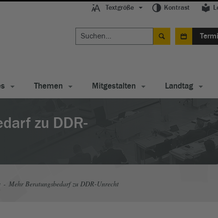
Textgröße
Kontrast
L
Term
es
Themen
Mitgestalten
Landtag
darf zu DDR-
s
Mehr Beratungsbedarf zu DDR-Unrecht