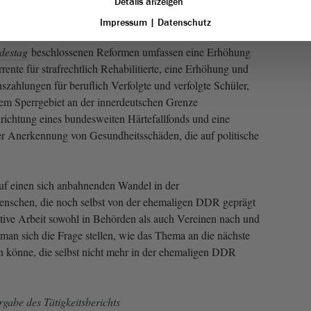
besteht natürlich ein großer Informationsbedarf“, so
Details anzeigen
Impressum
|
Datenschutz
destag
beschlossenen Reformen umfassen eine Erhöhung
nte für strafrechtlich Rehabilitierte, eine Erhöhung und
zahlungen für beruflich Verfolgte und verfolgte Schüler,
em Sperrgebiet an der innerdeutschen Grenze
richtung eines bundesweiten Härtefallfonds und eine
der Anerkennung von Gesundheitsschäden, die auf politische
uf einen sich anbahnenden Wandel in der
Menschen, die noch selbst von der ehemaligen DDR geprägt
tive Arbeit sowohl in Behörden als auch Vereinen nach und
an sich die Frage stellen, wie das Thema an die nächste
 könne, die selbst nicht mehr in der ehemaligen DDR
gabe des Tätigkeitsberichts