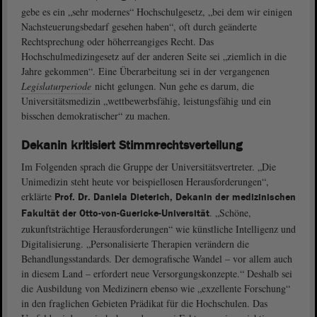
gebe es ein „sehr modernes“ Hochschulgesetz, „bei dem wir einigen
Nachsteuerungsbedarf gesehen haben“, oft durch geänderte
Rechtsprechung oder höherreangiges Recht. Das
Hochschulmedizingesetz auf der anderen Seite sei „ziemlich in die
Jahre gekommen“. Eine Überarbeitung sei in der vergangenen
Legislaturperiode
nicht gelungen. Nun gehe es darum, die
Universitätsmedizin „wettbewerbsfähig, leistungsfähig und ein
bisschen demokratischer“ zu machen.
Dekanin kritisiert Stimmrechtsverteilung
Im Folgenden sprach die Gruppe der Universitätsvertreter. „Die
Unimedizin steht heute vor beispiellosen Herausforderungen“,
erklärte
Prof. Dr. Daniela Dieterich, Dekanin der medizinischen
. „Schöne,
Fakultät der Otto-von-Guericke-Universität
zukunftsträchtige Herausforderungen“ wie künstliche Intelligenz und
Digitalisierung. „Personalisierte Therapien verändern die
Behandlungsstandards. Der demografische Wandel – vor allem auch
in diesem Land – erfordert neue Versorgungskonzepte.“ Deshalb sei
die Ausbildung von Medizinern ebenso wie „exzellente Forschung“
in den fraglichen Gebieten Prädikat für die Hochschulen. Das