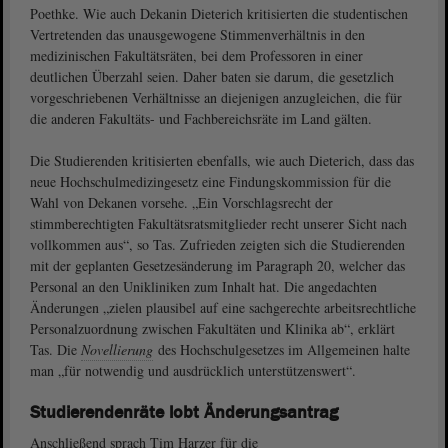
Poethke. Wie auch Dekanin Dieterich kritisierten die studentischen
Vertretenden das unausgewogene Stimmenverhältnis in den
medizinischen Fakultätsräten, bei dem Professoren in einer
deutlichen Überzahl seien. Daher baten sie darum, die gesetzlich
vorgeschriebenen Verhältnisse an diejenigen anzugleichen, die für
die anderen Fakultäts- und Fachbereichsräte im Land gälten.
Die Studierenden kritisierten ebenfalls, wie auch Dieterich, dass das
neue Hochschulmedizingesetz eine Findungskommission für die
Wahl von Dekanen vorsehe. „Ein Vorschlagsrecht der
stimmberechtigten Fakultätsratsmitglieder recht unserer Sicht nach
vollkommen aus“, so Tas. Zufrieden zeigten sich die Studierenden
mit der geplanten Gesetzesänderung im Paragraph 20, welcher das
Personal an den Unikliniken zum Inhalt hat. Die angedachten
Änderungen „zielen plausibel auf eine sachgerechte arbeitsrechtliche
Personalzuordnung zwischen Fakultäten und Klinika ab“, erklärt
Tas. Die
Novellierung
des Hochschulgesetzes im Allgemeinen halte
man „für notwendig und ausdrücklich unterstützenswert“.
Studierendenräte lobt Änderungsantrag
Anschließend sprach Tim Harzer für die