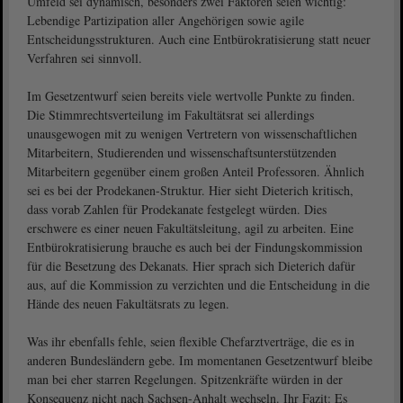
Umfeld sei dynamisch, besonders zwei Faktoren seien wichtig:
Lebendige Partizipation aller Angehörigen sowie agile
Entscheidungsstrukturen. Auch eine Entbürokratisierung statt neuer
Verfahren sei sinnvoll.
Im Gesetzentwurf seien bereits viele wertvolle Punkte zu finden.
Die Stimmrechtsverteilung im Fakultätsrat sei allerdings
unausgewogen mit zu wenigen Vertretern von wissenschaftlichen
Mitarbeitern, Studierenden und wissenschaftsunterstützenden
Mitarbeitern gegenüber einem großen Anteil Professoren. Ähnlich
sei es bei der Prodekanen-Struktur. Hier sieht Dieterich kritisch,
dass vorab Zahlen für Prodekanate festgelegt würden. Dies
erschwere es einer neuen Fakultätsleitung, agil zu arbeiten. Eine
Entbürokratisierung brauche es auch bei der Findungskommission
für die Besetzung des Dekanats. Hier sprach sich Dieterich dafür
aus, auf die Kommission zu verzichten und die Entscheidung in die
Hände des neuen Fakultätsrats zu legen.
Was ihr ebenfalls fehle, seien flexible Chefarztverträge, die es in
anderen Bundesländern gebe. Im momentanen Gesetzentwurf bleibe
man bei eher starren Regelungen. Spitzenkräfte würden in der
Konsequenz nicht nach Sachsen-Anhalt wechseln. Ihr Fazit: Es