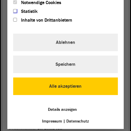
Markus Schulze sprach im Namen des
Personalrats des
Notwendige Cookies
. Die Novelle schweiße
Magedburger Uniklinikums
Statistik
Fakultätsvorstand und Klinikumsvorstand eng zusammen, lobte er.
Inhalte von Drittanbietern
Die Rechte des Fakultätsrates würden ausgeweitet, klare
Aufgabenbeschreibungen für beide Bereiche festgeschrieben und
Augenhöhe geschaffen. Schulze freute sich auch darüber, dass durch
die Novelle auch ein externes Mitglied eines Uniklinik-Aufsichtsrats
Ablehnen
dessen zu dessen Vorsitz ernannt werden kann. Laut aktuellem
Gesetz
ist dies der für Hochschulen zuständige Minister, also
Wissenschaftsminister Willingmann. In Summe, so Schulzes
Resümee, sei die Novelle positiv zu bewerten. Das Grundproblem –
Speichern
dass sich medizinische Fakultät und Uniklinikum „immer wieder
aufeinander zubewegen“ müssten – bleibe bestehen. Fabian Stumm,
Personalratsvorsitzender des Uniklinikums Halle, verzichtete
Alle akzeptieren
anschließend auf seinen Redebeitrag, aber stand für Fragen zur
Verfügung.
Kritik an Abwahlregelung für
Details anzeigen
Gleichstellungsbeauftragte
Impressum
|
Datenschutz
Änderungen im Bereich der Gleichstellungsbeauftragten sorgten für
Diskussionsstoff.
Dr. Ulrike von