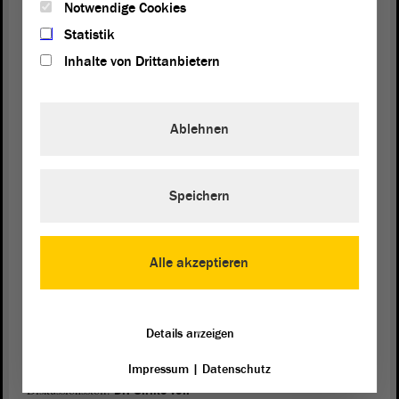
Markus Schulze sprach im Namen des
Personalrats des
Notwendige Cookies
. Die Novelle schweiße
Magedburger Uniklinikums
Statistik
Fakultätsvorstand und Klinikumsvorstand eng zusammen, lobte er.
Inhalte von Drittanbietern
Die Rechte des Fakultätsrates würden ausgeweitet, klare
Aufgabenbeschreibungen für beide Bereiche festgeschrieben und
Augenhöhe geschaffen. Schulze freute sich auch darüber, dass durch
die Novelle auch ein externes Mitglied eines Uniklinik-Aufsichtsrats
Ablehnen
dessen zu dessen Vorsitz ernannt werden kann. Laut aktuellem
Gesetz
ist dies der für Hochschulen zuständige Minister, also
Wissenschaftsminister Willingmann. In Summe, so Schulzes
Resümee, sei die Novelle positiv zu bewerten. Das Grundproblem –
Speichern
dass sich medizinische Fakultät und Uniklinikum „immer wieder
aufeinander zubewegen“ müssten – bleibe bestehen. Fabian Stumm,
Personalratsvorsitzender des Uniklinikums Halle, verzichtete
Alle akzeptieren
anschließend auf seinen Redebeitrag, aber stand für Fragen zur
Verfügung.
Kritik an Abwahlregelung für
Details anzeigen
Gleichstellungsbeauftragte
Impressum
|
Datenschutz
Änderungen im Bereich der Gleichstellungsbeauftragten sorgten für
Diskussionsstoff.
Dr. Ulrike von