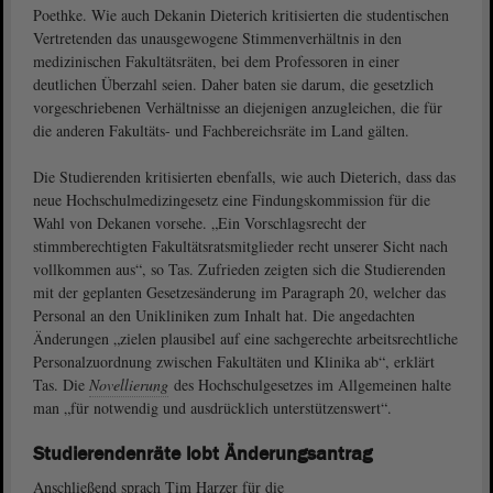
Poethke. Wie auch Dekanin Dieterich kritisierten die studentischen
Vertretenden das unausgewogene Stimmenverhältnis in den
medizinischen Fakultätsräten, bei dem Professoren in einer
deutlichen Überzahl seien. Daher baten sie darum, die gesetzlich
vorgeschriebenen Verhältnisse an diejenigen anzugleichen, die für
die anderen Fakultäts- und Fachbereichsräte im Land gälten.
Die Studierenden kritisierten ebenfalls, wie auch Dieterich, dass das
neue Hochschulmedizingesetz eine Findungskommission für die
Wahl von Dekanen vorsehe. „Ein Vorschlagsrecht der
stimmberechtigten Fakultätsratsmitglieder recht unserer Sicht nach
vollkommen aus“, so Tas. Zufrieden zeigten sich die Studierenden
mit der geplanten Gesetzesänderung im Paragraph 20, welcher das
Personal an den Unikliniken zum Inhalt hat. Die angedachten
Änderungen „zielen plausibel auf eine sachgerechte arbeitsrechtliche
Personalzuordnung zwischen Fakultäten und Klinika ab“, erklärt
Tas. Die
Novellierung
des Hochschulgesetzes im Allgemeinen halte
man „für notwendig und ausdrücklich unterstützenswert“.
Studierendenräte lobt Änderungsantrag
Anschließend sprach Tim Harzer für die