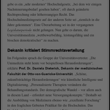
gebe es ein „sehr modernes“ Hochschulgesetz, „bei dem wir einigen
Nachsteuerungsbedarf gesehen haben“, oft durch geänderte
Rechtsprechung oder höherreangiges Recht. Das
Hochschulmedizingesetz auf der anderen Seite sei „ziemlich in die
Jahre gekommen“. Eine Überarbeitung sei in der vergangenen
Legislaturperiode
nicht gelungen. Nun gehe es darum, die
Universitätsmedizin „wettbewerbsfähig, leistungsfähig und ein
bisschen demokratischer“ zu machen.
Dekanin kritisiert Stimmrechtsverteilung
Im Folgenden sprach die Gruppe der Universitätsvertreter. „Die
Unimedizin steht heute vor beispiellosen Herausforderungen“,
erklärte
Prof. Dr. Daniela Dieterich, Dekanin der medizinischen
. „Schöne,
Fakultät der Otto-von-Guericke-Universität
zukunftsträchtige Herausforderungen“ wie künstliche Intelligenz und
Digitalisierung. „Personalisierte Therapien verändern die
Behandlungsstandards. Der demografische Wandel – vor allem auch
in diesem Land – erfordert neue Versorgungskonzepte.“ Deshalb sei
die Ausbildung von Medizinern ebenso wie „exzellente Forschung“
in den fraglichen Gebieten Prädikat für die Hochschulen. Das