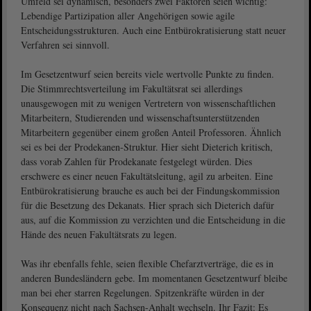
Umfeld sei dynamisch, besonders zwei Faktoren seien wichtig:
Lebendige Partizipation aller Angehörigen sowie agile
Entscheidungsstrukturen. Auch eine Entbürokratisierung statt neuer
Verfahren sei sinnvoll.
Im Gesetzentwurf seien bereits viele wertvolle Punkte zu finden.
Die Stimmrechtsverteilung im Fakultätsrat sei allerdings
unausgewogen mit zu wenigen Vertretern von wissenschaftlichen
Mitarbeitern, Studierenden und wissenschaftsunterstützenden
Mitarbeitern gegenüber einem großen Anteil Professoren. Ähnlich
sei es bei der Prodekanen-Struktur. Hier sieht Dieterich kritisch,
dass vorab Zahlen für Prodekanate festgelegt würden. Dies
erschwere es einer neuen Fakultätsleitung, agil zu arbeiten. Eine
Entbürokratisierung brauche es auch bei der Findungskommission
für die Besetzung des Dekanats. Hier sprach sich Dieterich dafür
aus, auf die Kommission zu verzichten und die Entscheidung in die
Hände des neuen Fakultätsrats zu legen.
Was ihr ebenfalls fehle, seien flexible Chefarztverträge, die es in
anderen Bundesländern gebe. Im momentanen Gesetzentwurf bleibe
man bei eher starren Regelungen. Spitzenkräfte würden in der
Konsequenz nicht nach Sachsen-Anhalt wechseln. Ihr Fazit: Es