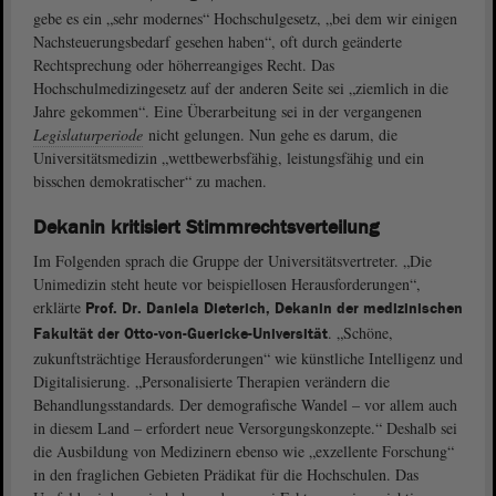
gebe es ein „sehr modernes“ Hochschulgesetz, „bei dem wir einigen
Nachsteuerungsbedarf gesehen haben“, oft durch geänderte
Rechtsprechung oder höherreangiges Recht. Das
Hochschulmedizingesetz auf der anderen Seite sei „ziemlich in die
Jahre gekommen“. Eine Überarbeitung sei in der vergangenen
Legislaturperiode
nicht gelungen. Nun gehe es darum, die
Universitätsmedizin „wettbewerbsfähig, leistungsfähig und ein
bisschen demokratischer“ zu machen.
Dekanin kritisiert Stimmrechtsverteilung
Im Folgenden sprach die Gruppe der Universitätsvertreter. „Die
Unimedizin steht heute vor beispiellosen Herausforderungen“,
erklärte
Prof. Dr. Daniela Dieterich, Dekanin der medizinischen
. „Schöne,
Fakultät der Otto-von-Guericke-Universität
zukunftsträchtige Herausforderungen“ wie künstliche Intelligenz und
Digitalisierung. „Personalisierte Therapien verändern die
Behandlungsstandards. Der demografische Wandel – vor allem auch
in diesem Land – erfordert neue Versorgungskonzepte.“ Deshalb sei
die Ausbildung von Medizinern ebenso wie „exzellente Forschung“
in den fraglichen Gebieten Prädikat für die Hochschulen. Das