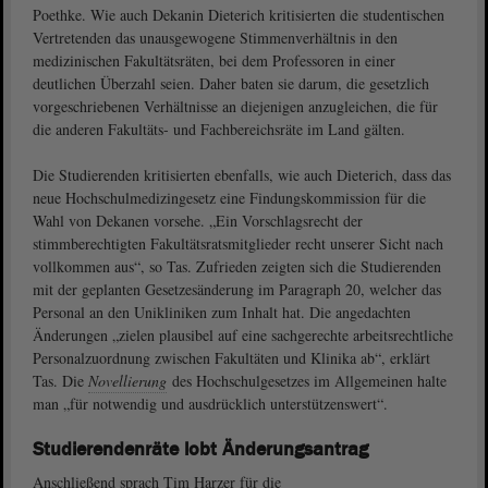
Poethke. Wie auch Dekanin Dieterich kritisierten die studentischen
Vertretenden das unausgewogene Stimmenverhältnis in den
medizinischen Fakultätsräten, bei dem Professoren in einer
deutlichen Überzahl seien. Daher baten sie darum, die gesetzlich
vorgeschriebenen Verhältnisse an diejenigen anzugleichen, die für
die anderen Fakultäts- und Fachbereichsräte im Land gälten.
Die Studierenden kritisierten ebenfalls, wie auch Dieterich, dass das
neue Hochschulmedizingesetz eine Findungskommission für die
Wahl von Dekanen vorsehe. „Ein Vorschlagsrecht der
stimmberechtigten Fakultätsratsmitglieder recht unserer Sicht nach
vollkommen aus“, so Tas. Zufrieden zeigten sich die Studierenden
mit der geplanten Gesetzesänderung im Paragraph 20, welcher das
Personal an den Unikliniken zum Inhalt hat. Die angedachten
Änderungen „zielen plausibel auf eine sachgerechte arbeitsrechtliche
Personalzuordnung zwischen Fakultäten und Klinika ab“, erklärt
Tas. Die
Novellierung
des Hochschulgesetzes im Allgemeinen halte
man „für notwendig und ausdrücklich unterstützenswert“.
Studierendenräte lobt Änderungsantrag
Anschließend sprach Tim Harzer für die