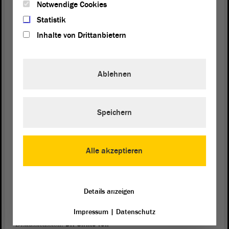
Markus Schulze sprach im Namen des
Personalrats des
Notwendige Cookies
. Die Novelle schweiße
Magedburger Uniklinikums
Statistik
Fakultätsvorstand und Klinikumsvorstand eng zusammen, lobte er.
Inhalte von Drittanbietern
Die Rechte des Fakultätsrates würden ausgeweitet, klare
Aufgabenbeschreibungen für beide Bereiche festgeschrieben und
Augenhöhe geschaffen. Schulze freute sich auch darüber, dass durch
die Novelle auch ein externes Mitglied eines Uniklinik-Aufsichtsrats
Ablehnen
dessen zu dessen Vorsitz ernannt werden kann. Laut aktuellem
Gesetz
ist dies der für Hochschulen zuständige Minister, also
Wissenschaftsminister Willingmann. In Summe, so Schulzes
Resümee, sei die Novelle positiv zu bewerten. Das Grundproblem –
Speichern
dass sich medizinische Fakultät und Uniklinikum „immer wieder
aufeinander zubewegen“ müssten – bleibe bestehen. Fabian Stumm,
Personalratsvorsitzender des Uniklinikums Halle, verzichtete
Alle akzeptieren
anschließend auf seinen Redebeitrag, aber stand für Fragen zur
Verfügung.
Kritik an Abwahlregelung für
Details anzeigen
Gleichstellungsbeauftragte
Impressum
|
Datenschutz
Änderungen im Bereich der Gleichstellungsbeauftragten sorgten für
Diskussionsstoff.
Dr. Ulrike von