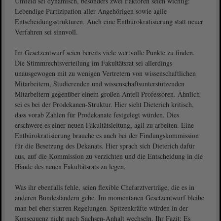
Umfeld sei dynamisch, besonders zwei Faktoren seien wichtig:
Lebendige Partizipation aller Angehörigen sowie agile
Entscheidungsstrukturen. Auch eine Entbürokratisierung statt neuer
Verfahren sei sinnvoll.
Im Gesetzentwurf seien bereits viele wertvolle Punkte zu finden.
Die Stimmrechtsverteilung im Fakultätsrat sei allerdings
unausgewogen mit zu wenigen Vertretern von wissenschaftlichen
Mitarbeitern, Studierenden und wissenschaftsunterstützenden
Mitarbeitern gegenüber einem großen Anteil Professoren. Ähnlich
sei es bei der Prodekanen-Struktur. Hier sieht Dieterich kritisch,
dass vorab Zahlen für Prodekanate festgelegt würden. Dies
erschwere es einer neuen Fakultätsleitung, agil zu arbeiten. Eine
Entbürokratisierung brauche es auch bei der Findungskommission
für die Besetzung des Dekanats. Hier sprach sich Dieterich dafür
aus, auf die Kommission zu verzichten und die Entscheidung in die
Hände des neuen Fakultätsrats zu legen.
Was ihr ebenfalls fehle, seien flexible Chefarztverträge, die es in
anderen Bundesländern gebe. Im momentanen Gesetzentwurf bleibe
man bei eher starren Regelungen. Spitzenkräfte würden in der
Konsequenz nicht nach Sachsen-Anhalt wechseln. Ihr Fazit: Es