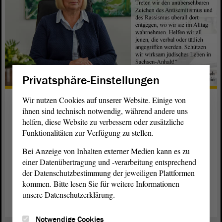
Privatsphäre-Einstellungen
Wir nutzen Cookies auf unserer Website. Einige von
Landtagspräsidentin gedenkt in
ihnen sind technisch notwendig, während andere uns
Halle (Saale)
helfen, diese Website zu verbessern oder zusätzliche
Funktionalitäten zur Verfügung zu stellen.
Ein Jahr nach der Terrortat in Halle (Saale) gedenkt
Sachsen-Anhalt im Oktober 2020 mit verschiedenen
Bei Anzeige von Inhalten externer Medien kann es zu
Veranstaltungen der Opfer und Betroffenen.
einer Datenübertragung und -verarbeitung entsprechend
Landtagspräsidentin Gabriele Brakebusch ruft eindringlich
der Datenschutzbestimmung der jeweiligen Plattformen
zum Schutz jüdischen Lebens auf.
kommen. Bitte lesen Sie für weitere Informationen
unsere Datenschutzerklärung.
weiterlesen
Notwendige Cookies