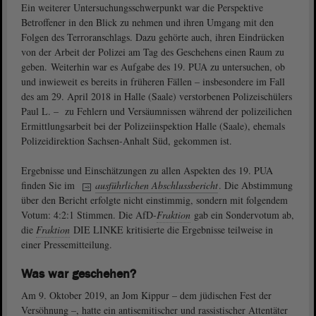
Ein weiterer Untersuchungsschwerpunkt war die Perspektive
Betroffener in den Blick zu nehmen und ihren Umgang mit den
Folgen des Terroranschlags. Dazu gehörte auch, ihren Eindrücken
von der Arbeit der Polizei am Tag des Geschehens einen Raum zu
geben. Weiterhin war es Aufgabe des 19. PUA zu untersuchen, ob
und inwieweit es bereits in früheren Fällen – insbesondere im Fall
des am 29. April 2018 in Halle (Saale) verstorbenen Polizeischülers
Paul L. – zu Fehlern und Versäumnissen während der polizeilichen
Ermittlungsarbeit bei der Polizeiinspektion Halle (Saale), ehemals
Polizeidirektion Sachsen-Anhalt Süd, gekommen ist.
Ergebnisse und Einschätzungen zu allen Aspekten des 19. PUA
finden Sie im
ausführlichen Abschlussbericht
. Die Abstimmung
über den Bericht erfolgte nicht einstimmig, sondern mit folgendem
Votum: 4:2:1 Stimmen. Die AfD-
Fraktion
gab ein Sondervotum ab,
die
Fraktion
DIE LINKE kritisierte die Ergebnisse teilweise in
einer Pressemitteilung.
Was war geschehen?
Am 9. Oktober 2019, an Jom Kippur – dem jüdischen Fest der
Versöhnung –, hatte ein antisemitischer und rassistischer Attentäter