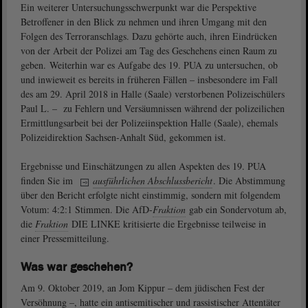
Ein weiterer Untersuchungsschwerpunkt war die Perspektive
Betroffener in den Blick zu nehmen und ihren Umgang mit den
Folgen des Terroranschlags. Dazu gehörte auch, ihren Eindrücken
von der Arbeit der Polizei am Tag des Geschehens einen Raum zu
geben. Weiterhin war es Aufgabe des 19. PUA zu untersuchen, ob
und inwieweit es bereits in früheren Fällen – insbesondere im Fall
des am 29. April 2018 in Halle (Saale) verstorbenen Polizeischülers
Paul L. – zu Fehlern und Versäumnissen während der polizeilichen
Ermittlungsarbeit bei der Polizeiinspektion Halle (Saale), ehemals
Polizeidirektion Sachsen-Anhalt Süd, gekommen ist.
Ergebnisse und Einschätzungen zu allen Aspekten des 19. PUA
finden Sie im
ausführlichen Abschlussbericht
. Die Abstimmung
über den Bericht erfolgte nicht einstimmig, sondern mit folgendem
Votum: 4:2:1 Stimmen. Die AfD-
Fraktion
gab ein Sondervotum ab,
die
Fraktion
DIE LINKE kritisierte die Ergebnisse teilweise in
einer Pressemitteilung.
Was war geschehen?
Am 9. Oktober 2019, an Jom Kippur – dem jüdischen Fest der
Versöhnung –, hatte ein antisemitischer und rassistischer Attentäter