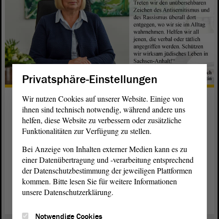
Privatsphäre-Einstellungen
Wir nutzen Cookies auf unserer Website. Einige von
Landtagspräsidentin gedenkt in
ihnen sind technisch notwendig, während andere uns
Halle (Saale)
helfen, diese Website zu verbessern oder zusätzliche
Funktionalitäten zur Verfügung zu stellen.
Ein Jahr nach der Terrortat in Halle (Saale) gedenkt
Sachsen-Anhalt im Oktober 2020 mit verschiedenen
Bei Anzeige von Inhalten externer Medien kann es zu
Veranstaltungen der Opfer und Betroffenen.
einer Datenübertragung und -verarbeitung entsprechend
Landtagspräsidentin Gabriele Brakebusch ruft eindringlich
der Datenschutzbestimmung der jeweiligen Plattformen
zum Schutz jüdischen Lebens auf.
kommen. Bitte lesen Sie für weitere Informationen
unsere Datenschutzerklärung.
weiterlesen
Notwendige Cookies