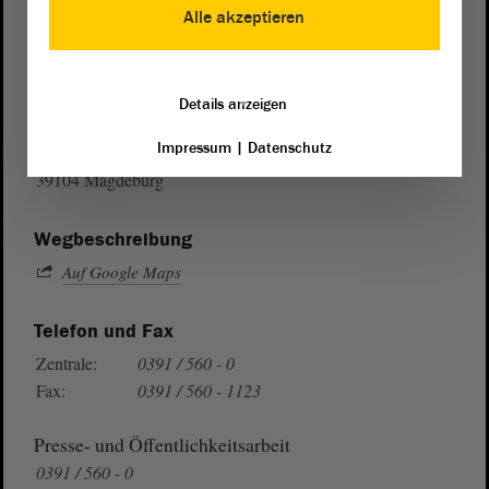
Alle akzeptieren
Postanschrift
Details anzeigen
von Sachsen-Anhalt
Landtag
Impressum
|
Datenschutz
Domplatz 6–9
39104 Magdeburg
Wegbeschreibung
Auf Google Maps
Telefon und Fax
Zentrale:
0391 / 560 - 0
Fax:
0391 / 560 - 1123
Presse- und Öffentlichkeitsarbeit
0391 / 560 - 0