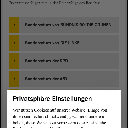
Erkenntnisse folgen nun in der Reihenfolge des Berichts:
Sondervotum von BÜNDNIS 90/DIE GRÜNEN
Sondervotum von DIE LINKE
Sondervotum der SPD
Sondervotum der AfD
Sondervotum der CDU
Privatsphäre-Einstellungen
Wir nutzen Cookies auf unserer Website. Einige von
ihnen sind technisch notwendig, während andere uns
Bericht 16. Parlamentarischer Untersuchungsausschuss
helfen, diese Website zu verbessern oder zusätzliche
„Wahlfälschung“ (PDF)