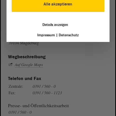
Alle akzeptieren
Postanschrift
Details anzeigen
von Sachsen-Anhalt
Landtag
Impressum
|
Datenschutz
Domplatz 6–9
39104 Magdeburg
Wegbeschreibung
Auf Google Maps
Telefon und Fax
Zentrale:
0391 / 560 - 0
Fax:
0391 / 560 - 1123
Presse- und Öffentlichkeitsarbeit
0391 / 560 - 0