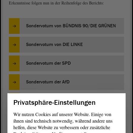
Erkenntnisse folgen nun in der Reihenfolge des Berichts:
Sondervotum von BÜNDNIS 90/DIE GRÜNEN
Sondervotum von DIE LINKE
Sondervotum der SPD
Sondervotum der AfD
Sondervotum der CDU
Privatsphäre-Einstellungen
Wir nutzen Cookies auf unserer Website. Einige von
ihnen sind technisch notwendig, während andere uns
Bericht 16. Parlamentarischer Untersuchungsausschuss
helfen, diese Website zu verbessern oder zusätzliche
„Wahlfälschung“ (PDF)