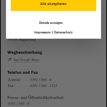
Alle akzeptieren
Postanschrift
Details anzeigen
von Sachsen-Anhalt
Landtag
Impressum
|
Datenschutz
Domplatz 6–9
39104 Magdeburg
Wegbeschreibung
Auf Google Maps
Telefon und Fax
Zentrale:
0391 / 560 - 0
Fax:
0391 / 560 - 1123
Presse- und Öffentlichkeitsarbeit
0391 / 560 - 0