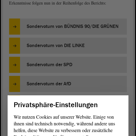
Erkenntnisse folgen nun in der Reihenfolge des Berichts:
Sondervotum von BÜNDNIS 90/DIE GRÜNEN
Sondervotum von DIE LINKE
Sondervotum der SPD
Sondervotum der AfD
Sondervotum der CDU
Privatsphäre-Einstellungen
Wir nutzen Cookies auf unserer Website. Einige von
ihnen sind technisch notwendig, während andere uns
Bericht 16. Parlamentarischer Untersuchungsausschuss
helfen, diese Website zu verbessern oder zusätzliche
„Wahlfälschung“ (PDF)