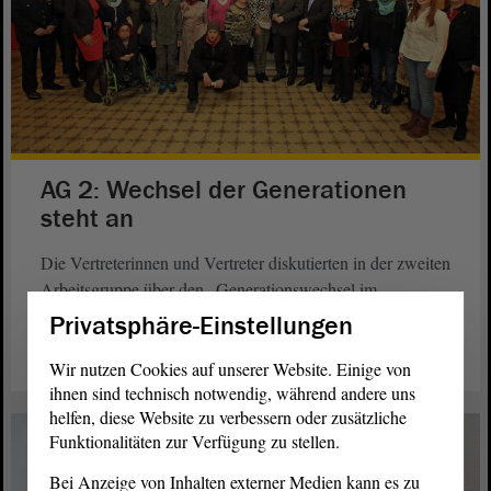
AG 2: Wechsel der Generationen
steht an
Die Vertreterinnen und Vertreter diskutierten in der zweiten
Arbeitsgruppe über den „Generationswechsel im
ehrenamtlichen Engagement“.
Privatsphäre-Einstellungen
weiterlesen
Wir nutzen Cookies auf unserer Website. Einige von
ihnen sind technisch notwendig, während andere uns
helfen, diese Website zu verbessern oder zusätzliche
Funktionalitäten zur Verfügung zu stellen.
Bei Anzeige von Inhalten externer Medien kann es zu