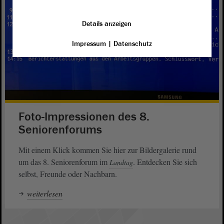
Details anzeigen
Impressum
|
Datenschutz
Foto-Impressionen des 8.
Seniorenforums
Mit einem Klick kommen Sie hier zur Bildergalerie rund
um das 8. Seniorenforum im
. Entdecken Sie sich
Landtag
selbst, Freunde oder Nachbarn.
weiterlesen