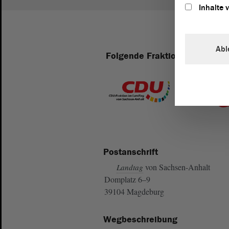
Inhalte 
Abl
Folgende Fraktionen sind im 
Postanschrift
von Sachsen-Anhalt
Landtag
Domplatz 6–9
39104 Magdeburg
Wegbeschreibung