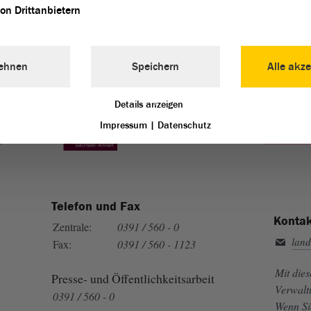
von Drittanbietern
ehnen
Speichern
Alle akze
Landtag von Sachsen-Anhalt vertreten:
Details anzeigen
Impressum
|
Datenschutz
Telefon und Fax
Kontak
Zentrale:
0391 / 560 - 0
land
Fax:
0391 / 560 - 1123
Mit die
Presse- und Öffentlichkeitsarbeit
Verwalt
0391 / 560 - 0
Wenn Si