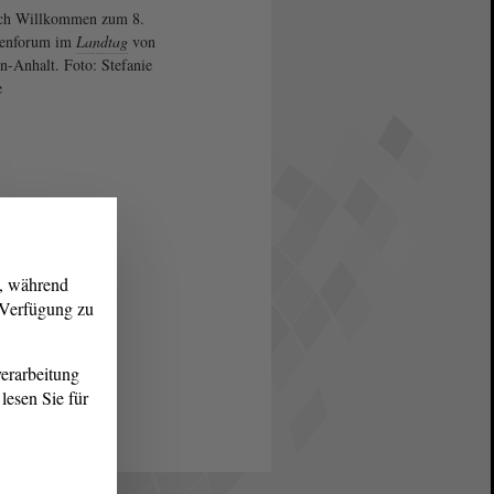
ich Willkommen zum 8.
renforum im
Landtag
von
n-Anhalt. Foto: Stefanie
e
g, während
r Verfügung zu
erarbeitung
lesen Sie für