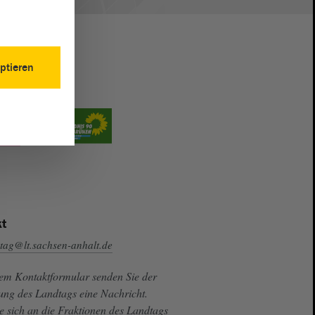
ptieren
t
tag@lt.sachsen-anhalt.de
sem Kontaktformular senden Sie der
ung des Landtags eine Nachricht.
e sich an die Fraktionen des Landtags