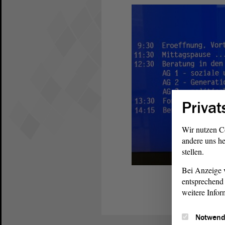
Privat
Wir nutzen C
andere uns he
stellen.
Bei Anzeige v
entsprechend 
weitere Infor
Notwend