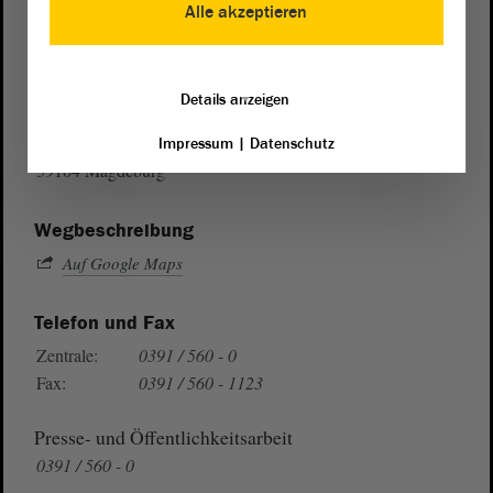
Alle akzeptieren
Postanschrift
Details anzeigen
von Sachsen-Anhalt
Landtag
Domplatz 6–9
Impressum
|
Datenschutz
39104 Magdeburg
Wegbeschreibung
Auf Google Maps
Telefon und Fax
Zentrale:
0391 / 560 - 0
Fax:
0391 / 560 - 1123
Presse- und Öffentlichkeitsarbeit
0391 / 560 - 0