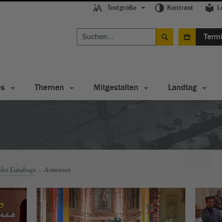
Textgröße
Kontrast
L
Term
es
Themen
Mitgestalten
Landtag
des Landtags
Armenien