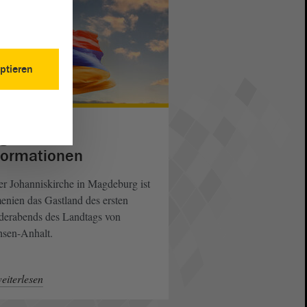
ptieren
- stock.adobe.com
lgemeine
formationen
er Johanniskirche in Magdeburg ist
nien das Gastland des ersten
derabends des Landtags von
hsen-Anhalt.
eiterlesen