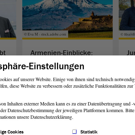
© Eva M - stock.adobe.com
© ltlsa/st
bt
Armenien-Einblicke:
Ju
Land und Leute
in
sphäre-Einstellungen
Wie das Land selbst hat auch
Nan
ookies auf unserer Website. Einige von ihnen sind technisch notwendi
n auf
Armeniens Kultur viel zu bieten. Wir
Dokt
lfen, diese Website zu verbessern oder zusätzliche Funktionalitäten zu
ags
beleuchten, was mit dem Land im
Inte
Kaukasus in Verbindung steht.
Einb
on Inhalten externer Medien kann es zu einer Datenübertragung und -v
der Datenschutzbestimmung der jeweiligen Plattformen kommen. Bitte 
weiterlesen
w
mationen unsere Datenschutzerklärung.
ige Cookies
Statistik