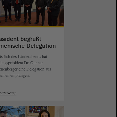
äsident begrüßt
menische Delegation
sslich des Länderabends hat
dtagspräsident Dr. Gunnar
llenberger eine Delegation aus
enien empfangen.
eiterlesen