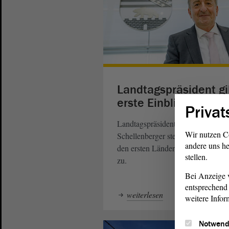
Landtagspräsident gi
erste Einblicke
Privat
Landtagspräsident Dr. Gunnar
Wir nutzen C
Schellenberger steuert mit viel Ela
andere uns he
den ersten Länderabend des Landt
stellen.
zu.
Bei Anzeige v
entsprechend 
weiterlesen
weitere Infor
Notwend