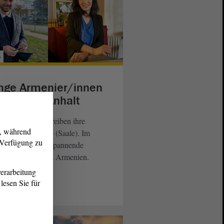
b
nge Armenier/innen
 Sachsen-Anhalt
e und David schreiben ihre
g, während
orarbeit in Halle (Saale). Im
r Verfügung zu
rview geben sie spannende
licke in ihr Land Armenien.
erarbeitung
lesen Sie für
eiterlesen