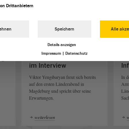
von Drittanbietern
ehnen
Speichern
Alle akze
© Frank Braeuer
© Faraz 
Details anzeigen
Impressum
|
Datenschutz
ng
Armeniens Botschafter
Al
im Interview
In
Viktor Yengibaryan freut sich bereits
In d
auf den ersten Länderabend in
Arme
Magdeburg und spricht über seine
Län
Erwartungen.
Sac
weiterlesen
w