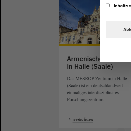
Inhalte 
Abl
Armenische Forschu
in Halle (Saale)
Das MESROP-Zentrum in Halle
(Saale) ist ein deutschlandweit
einmaliges interdisziplinäres
Forschungszentrum.
weiterlesen