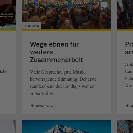
© ltlsa/fbu
Wege ebnen für
Pr
weitere
ar
Zusammenarbeit
Anlä
lche
Lan
Viele Gespräche, gute Musik,
Sche
hervorragende Stimmung: Der erste
Arm
Länderabend des Landtags war ein
voller Erfolg.
weiterlesen
w