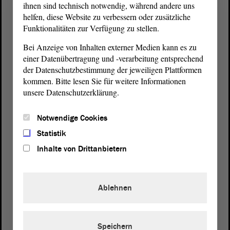
ihnen sind technisch notwendig, während andere uns
helfen, diese Website zu verbessern oder zusätzliche
Funktionalitäten zur Verfügung zu stellen.
Bei Anzeige von Inhalten externer Medien kann es zu
einer Datenübertragung und -verarbeitung entsprechend
der Datenschutzbestimmung der jeweiligen Plattformen
kommen. Bitte lesen Sie für weitere Informationen
unsere Datenschutzerklärung.
Postanschrift
von Sachsen-Anhalt
Landtag
Notwendige Cookies
Domplatz 6–9
Statistik
39104 Magdeburg
Inhalte von Drittanbietern
Wegbeschreibung
Auf Google Maps
Ablehnen
Telefon und Fax
Zentrale:
0391 / 560 - 0
Speichern