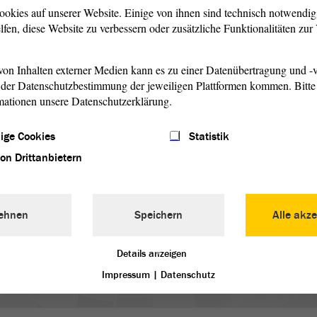
ookies auf unserer Website. Einige von ihnen sind technisch notwendi
lfen, diese Website zu verbessern oder zusätzliche Funktionalitäten zu
on Inhalten externer Medien kann es zu einer Datenübertragung und -v
der Datenschutzbestimmung der jeweiligen Plattformen kommen. Bitte 
© ltlsa/smü
mationen unsere Datenschutzerklärung.
Erster Filmabend des
Li
ige Cookies
Statistik
Landtags im OLi
im
von Drittanbietern
Der
zeigte „In Liebe, Eure
Die
Landtag
Hilde“ des Filmemachers Andreas
Lan
Dresen im vollbesetzten Oli-Kino
Ple
ehnen
Speichern
Alle akze
Magdeburg.
über
Details anzeigen
weiterlesen
w
Impressum
|
Datenschutz