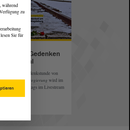
g, während
r Verfügung zu
erarbeitung
lesen Sie für
vestream: Gedenken
 Plenarsaal
 gemeinsame Gedenkstunde von
und
wird im
dtag
Landesregierung
des Landtags im Livestream
narsaal
ptieren
tragen.
eiterlesen