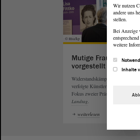
Wir nutzen C
andere uns he
stellen.
Bei Anzeige v
entsprechend 
© ltlsa/kp
weitere Infor
Mutige Frauen
Notwend
vorgestellt
Inhalte 
Widerstandskämpferinnen und
verfolgte Künstlerinnen standen im
Fokus zweier Präsentationen im
Abl
.
Landtag
weiterlesen