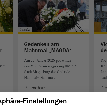
© ltlsa/kp
Gedenken am
Vi
r
Mahnmal „MAGDA“
de
Am 27. Januar 2026 gedachten
Die
esem
,
und die
Jan
Landtag
Landesregierung
Stadt Magdeburg der Opfer des
Lan
Nationalsozialismus.
nac
weiterlesen
w
sphäre-Einstellungen