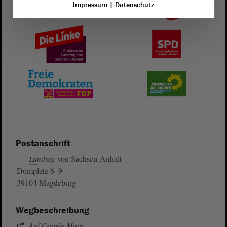
Impressum
|
Datenschutz
Postanschrift
von Sachsen-Anhalt
Landtag
Domplatz 6–9
39104 Magdeburg
Wegbeschreibung
Auf Google Maps