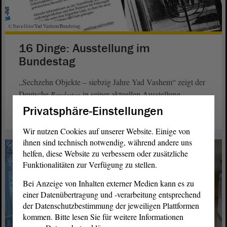
© Nava Gilo/Yad Vashem/Bundestag
16 Dinge: Ausstellung im
Bundestag
„Sechzehn Objekte – siebzig Jahre Yad Vashem“ zeigt der
Deutsche
in seiner aktuellen Ausstellung.
Bundestag
Privatsphäre-Einstellungen
weiterlesen
Wir nutzen Cookies auf unserer Website. Einige von
ihnen sind technisch notwendig, während andere uns
helfen, diese Website zu verbessern oder zusätzliche
Funktionalitäten zur Verfügung zu stellen.
Bei Anzeige von Inhalten externer Medien kann es zu
einer Datenübertragung und -verarbeitung entsprechend
der Datenschutzbestimmung der jeweiligen Plattformen
kommen. Bitte lesen Sie für weitere Informationen