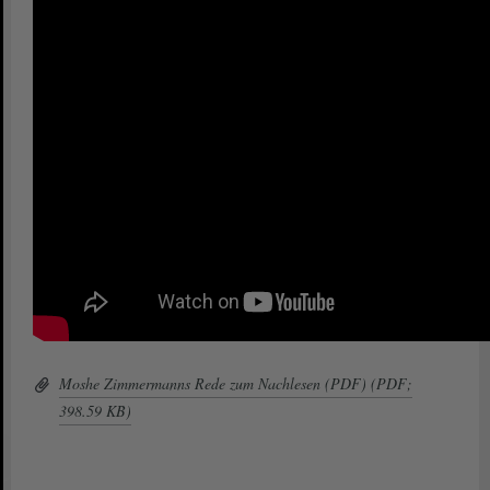
Moshe Zimmermanns Rede zum Nachlesen (PDF) (PDF;
398.59 KB)