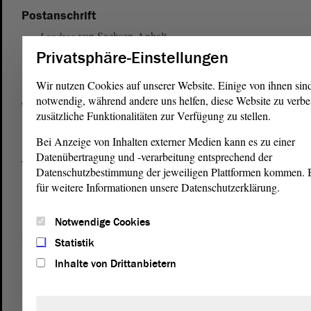
Postanschrift
von Sachsen-Anhalt
Landtag
Domplatz 6–9
Privatsphäre-Einstellungen
39104 Magdeburg
Wir nutzen Cookies auf unserer Website. Einige von ihnen sin
notwendig, während andere uns helfen, diese Website zu verbe
Wegbeschreibung
zusätzliche Funktionalitäten zur Verfügung zu stellen.
Auf Google Maps
Bei Anzeige von Inhalten externer Medien kann es zu einer
Datenübertragung und -verarbeitung entsprechend der
Telefon und Fax
Datenschutzbestimmung der jeweiligen Plattformen kommen. Bi
Zentrale:
0391 / 560 - 0
für weitere Informationen unsere Datenschutzerklärung.
Fax:
0391 / 560 - 1123
Notwendige Cookies
Presse- und Öffentlichkeitsarbeit
Statistik
0391 / 560 - 0
Inhalte von Drittanbietern
Besucherdienst
0391 / 560 - 0