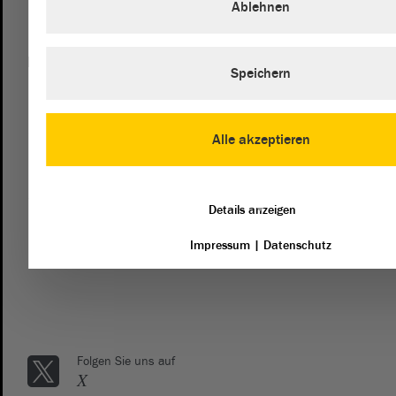
Ablehnen
Kontakt
Speichern
landtag@lt.sachsen-anhalt.de
Mit diesem Kontaktformular senden Sie der Verwaltung des
Alle akzeptieren
Landtags eine Nachricht. Wenn Sie sich an die Fraktionen
des Landtags richten möchten, dann empfehlen wir die
direkte Kontaktaufnahme mit den Fraktionen.
Details anzeigen
zum Kontaktformular
Impressum
|
Datenschutz
Folgen Sie uns auf
X