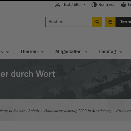
Textgröße
Kontrast
L
Term
es
Themen
Mitgestalten
Landtag
er durch Wort
ktag in Sachsen-Anhalt
Holocaustgedenktag 2020 in Magdeburg
Erinneru