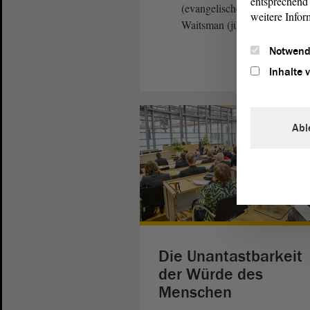
entsprechend 
(evangelische Kirche), Stefa
weitere Infor
Waitsman (jüdische Gemeind
Notwend
Inhalte 
Abl
Die Unantastbarkeit
der Würde des
Menschen