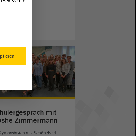
lesen Sie für
ptieren
hülergespräch mit
oshe Zimmermann
Gymnasiasten aus Schönebeck