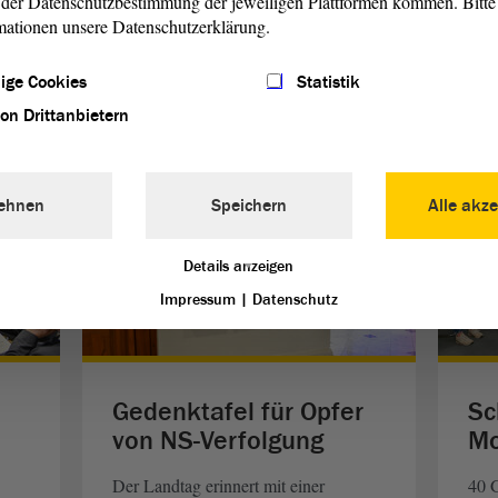
der Datenschutzbestimmung der jeweiligen Plattformen kommen. Bitte 
n Joseph Rether (katholische Kirche) und Rabbiner Motti
mationen unsere Datenschutzerklärung.
e) zum Gebet auf.
ige Cookies
Statistik
von Drittanbietern
ehnen
Speichern
Alle akze
Details anzeigen
Impressum
|
Datenschutz
Gedenktafel für Opfer
Sc
von NS-Verfolgung
M
Der Landtag erinnert mit einer
40 