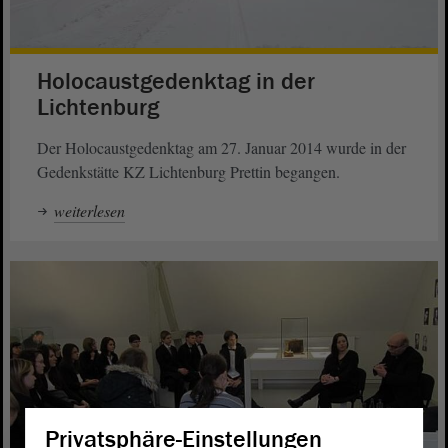
Holocaustgedenktag in der
Lichtenburg
Der Holocaustgedenktag am 27. Januar 2014 wurde in der
Gedenkstätte KZ Lichtenburg Prettin begangen.
weiterlesen
Privatsphäre-Einstellungen