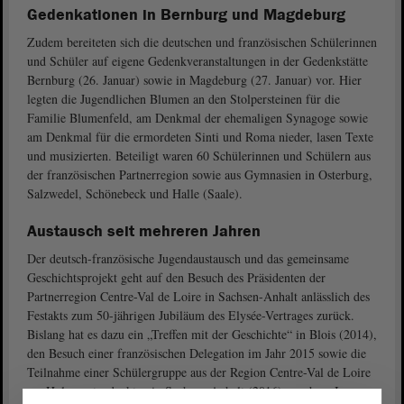
Gedenkationen in Bernburg und Magdeburg
Zudem bereiteten sich die deutschen und französischen Schülerinnen
und Schüler auf eigene Gedenkveranstaltungen in der Gedenkstätte
Bernburg (26. Januar) sowie in Magdeburg (27. Januar) vor. Hier
legten die Jugendlichen Blumen an den Stolpersteinen für die
Familie Blumenfeld, am Denkmal der ehemaligen Synagoge sowie
am Denkmal für die ermordeten Sinti und Roma nieder, lasen Texte
und musizierten. Beteiligt waren 60 Schülerinnen und Schülern aus
der französischen Partnerregion sowie aus Gymnasien in Osterburg,
Salzwedel, Schönebeck und Halle (Saale).
Austausch seit mehreren Jahren
Der deutsch-französische Jugendaustausch und das gemeinsame
Geschichtsprojekt geht auf den Besuch des Präsidenten der
Partnerregion Centre-Val de Loire in Sachsen-Anhalt anlässlich des
Festakts zum 50-jährigen Jubiläum des Elysée-Vertrages zurück.
Bislang hat es dazu ein „Treffen mit der Geschichte“ in Blois (2014),
den Besuch einer französischen Delegation im Jahr 2015 sowie die
Teilnahme einer Schülergruppe aus der Region Centre-Val de Loire
am Holocaustgedenktag in Sachsen-Anhalt (2016) gegeben. Im