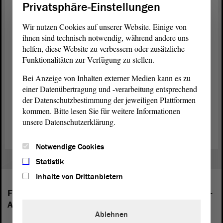
Januar 2017 nahm im Gegenzug eine deutsche Schülergruppe an
Privatsphäre-Einstellungen
Projekten und Gedenkveranstaltungen zum Holocaustgedenktag in
Orléans und Pithiviers teil.
Wir nutzen Cookies auf unserer Website. Einige von
ihnen sind technisch notwendig, während andere uns
Im Mittelpunkt des deutsch-französischen Projekts stehen die Frage
helfen, diese Website zu verbessern oder zusätzliche
der pädagogischen Vermittlung der Geschichte des Zweiten
Funktionalitäten zur Verfügung zu stellen.
Weltkriegs und die Erinnerung an den Holocaust. Neben den
Schulen wirken dabei das Gedenkmuseum für die Deportation
Bei Anzeige von Inhalten externer Medien kann es zu
jüdischer und Roma-Kinder CERCIL und der Regionalrat in Centre
einer Datenübertragung und -verarbeitung entsprechend
mit. In Sachsen-Anhalt sind verschiedene Gedenkstätten, das
der Datenschutzbestimmung der jeweiligen Plattformen
Ministerium für Bildung und die Landeszentrale für politische
kommen. Bitte lesen Sie für weitere Informationen
Bildung beteiligt.
unsere Datenschutzerklärung.
Notwendige Cookies
Statistik
Inhalte von Drittanbietern
Folgende Fraktionen sind im Landtag von Sachsen-
Anhalt vertreten:
Ablehnen