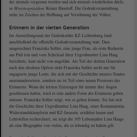
der niemals vergessen werden und sich niemals wiederholen dürfe,
so
Ministerpräsident
Reiner Haseloff. Die Gedenkveranstaltung
stehe im Zeichen der Hoffnung auf Versöhnung der Völker.
Erinnern in der vierten Generation
Im Ausstellungssaal der Gedenkstätte KZ Lichtenburg fand
anschließend die offizielle Gedenkveranstaltung statt. Dass
ausgerechnet Franziska Seßler, eine junge Frau, als erste Rednerin
ans Pult trat und vom Schicksal ihrer Urgroßmutter Lina Haag
berichtete, kam nicht von ungefähr. Als Teil der dritten Generation
nach den direkten Opfern steht Franziska Seßler nicht nur für
engagierte junge Leute, die sich mit der Geschichte unseres Staates
auseinandersetzen, sondern sie ist Teil eines neuen Prozesses des
Erinnerns. Wenn die letzten Zeitzeugen für immer ihre Augen
geschlossen haben, wird es eine andere Form des Erinnerns geben
müssen. Franziska Seßler zeigt, wie es gehen könnte. Sie hat sich
die Geschichte ihrer Urgroßmutter Lina Haag, einer Kommunistin,
Widerstandskämpferin und KZ-Insassin, erzählen lassen und
Lehrstellen recherchiert, sie zeigt die 105 Lebensjahre Lina Haags
als eine Biographie von vielen, die es lebendig zu halten gilt.