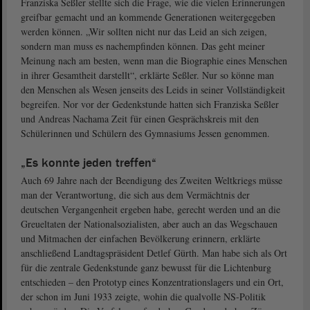
Franziska Seßler stellte sich die Frage, wie die vielen Erinnerungen
greifbar gemacht und an kommende Generationen weitergegeben
werden können. „Wir sollten nicht nur das Leid an sich zeigen,
sondern man muss es nachempfinden können. Das geht meiner
Meinung nach am besten, wenn man die Biographie eines Menschen
in ihrer Gesamtheit darstellt“, erklärte Seßler. Nur so könne man
den Menschen als Wesen jenseits des Leids in seiner Vollständigkeit
begreifen. Nor vor der Gedenkstunde hatten sich Franziska Seßler
und Andreas Nachama Zeit für einen Gesprächskreis mit den
Schülerinnen und Schülern des Gymnasiums Jessen genommen.
„Es konnte jeden treffen“
Auch 69 Jahre nach der Beendigung des Zweiten Weltkriegs müsse
man der Verantwortung, die sich aus dem Vermächtnis der
deutschen Vergangenheit ergeben habe, gerecht werden und an die
Greueltaten der Nationalsozialisten, aber auch an das Wegschauen
und Mitmachen der einfachen Bevölkerung erinnern, erklärte
anschließend Landtagspräsident Detlef Gürth. Man habe sich als Ort
für die zentrale Gedenkstunde ganz bewusst für die Lichtenburg
entschieden – den Prototyp eines Konzentrationslagers und ein Ort,
der schon im Juni 1933 zeigte, wohin die qualvolle NS-Politik