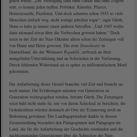
gehen würde. „Die Verfolgung fand ohne Gnade und ohne Zögern
statt, es konnte jeden treffen: Politiker, Künstler, Pfarrer,
Homosexuelle, Pazifisten. Und doch schauten schon 1933 so viele
Menschen einfach weg, nicht wenige jubelten sogar“, sagte Gürth.
Denn es habe ja immer einen anderen betroffen. „Und 1945 wollte
dann niemand etwas über die Verbrechen gewusst haben.“ Doch
seien in der Zeit der Nazi-Diktatur allein schon die Zeitungen voll
von Häme und Hetze gewesen. Die erste
Demokratie
in
Deutschland, die der Weimarer
Republik
, zerbrach an ihrer
mangelnden Unterstützung und an Schwächen in der Verfassung.
Durch fehlenden Widerstand sei es später zu millionenfachem Mord
gekommen.
Die Aufarbeitung dieser Greuel brauchte viel Zeit und braucht sie
noch immer. Die Erfahrungen müssten von Generation zu
Generation weitergegeben werden, betonte Gürth. Die Zeitzeugen
seien bald nicht mehr da, um von ihrem Schicksal zu berichten, die
Gedenkstätten würden demnach als Orte der Erinnerung noch an
Bedeutung gewinnen. Der Landtagspräsident dankte in diesem
Zusammenhang besonders den Pädagoginnen und Pädagogen im
Land, die für die Aufarbeitung der Geschichte einstünden und die
nachkommenden Generationen über die Schrecken der Nazi-