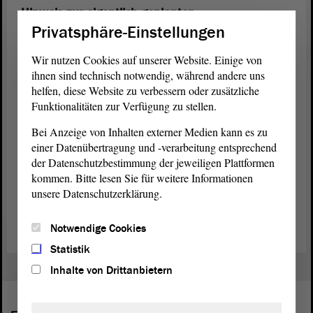
Hinweis zur eigentlich geplanten
Gedenkveranstaltung
Privatsphäre-Einstellungen
Die für den 27. Januar 2024 geplante Gedenkfeier im
Landtag
von
Wir nutzen Cookies auf unserer Website. Einige von
Sachsen-Anhalt hatte kurzfristig wegen einer zugelassenen Bauern-
ihnen sind technisch notwendig, während andere uns
Demonstration in der
Landeshauptstadt
bzw. vor dem
Landtag
helfen, diese Website zu verbessern oder zusätzliche
abgesagt werden müssen, nachdem eine Verschiebung der
Funktionalitäten zur Verfügung zu stellen.
Demonstration mit 2 500 angemeldeten Teilnehmenden und 300
Traktoren seitens des Bauernverbands als nicht möglich erklärt
Bei Anzeige von Inhalten externer Medien kann es zu
worden war. Zur Sicherstellung einer ungehinderten An- und
einer Datenübertragung und -verarbeitung entsprechend
Abreise der (teils hochbetagten) Gäste und einer störungsfreien
der Datenschutzbestimmung der jeweiligen Plattformen
Durchführung der Gedenkveranstaltung hatte sich Landtagspräsident
kommen. Bitte lesen Sie für weitere Informationen
Dr. Gunnar Schellenberger für eine Absage der Veranstaltung
unsere Datenschutzerklärung.
entschieden. Diese soll schnellstmöglich nachgeholt werden, erste
Terminabsprachen wurden bereits in die Wege geleitet.
Notwendige Cookies
Statistik
Inhalte von Drittanbietern