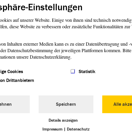
sphäre-Einstellungen
fiziell zum internationalen Holocaust-Gedenktag. Im
le Gedenkstunde statt, in der unter anderen auch
on ihrem Schicksal berichten.
ookies auf unserer Website. Einige von ihnen sind technisch notwendi
lfen, diese Website zu verbessern oder zusätzliche Funktionalitäten zu
n Nationen (PDF)
on Inhalten externer Medien kann es zu einer Datenübertragung und -v
oder:„Die Globalisierung des Holocaust-Gedenkens“ (PDF)
der Datenschutzbestimmung der jeweiligen Plattformen kommen. Bitte 
mationen unsere Datenschutzerklärung.
m Thema
„Nationalsozialismus: Krieg und Holocaust“
politische Bildung an.
ige Cookies
Statistik
von Drittanbietern
in Sachsen-Anhalt
ist sich auch der
Landtag
Sachsen-Anhalts seiner
Verantwortung bewusst. Der 27. Januar ist für uns nicht nur
ehnen
Speichern
Alle akze
t vielmehr ein Tag, an dem wir in die Zukunft blicken und
g und Verpflichtung für Gesellschaft und Politik immer
Details anzeigen
ag
und
Landesregierung
laden jedes Jahr anlässlich des
Impressum
|
Datenschutz
am zu einer Gedenkveranstaltung ein. Neben Einladungen