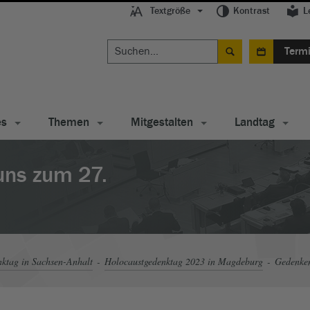
Textgröße
Kontrast
L
Term
es
Themen
Mitgestalten
Landtag
uns zum 27.
ktag in Sachsen-Anhalt
Holocaustgedenktag 2023 in Magdeburg
Gedenken