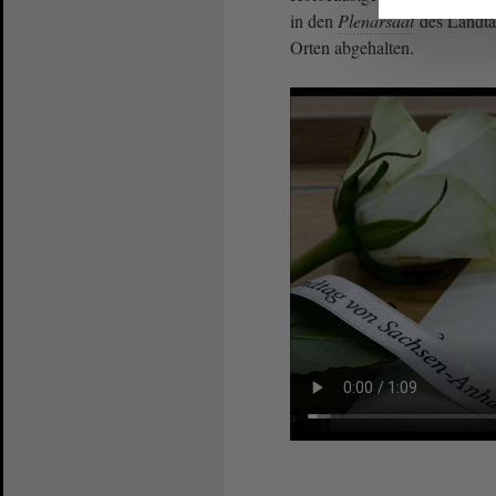
in den
Plenarsaal
des Landta
Orten abgehalten.