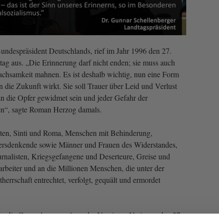
ndespräsident Deutschlands, rief im Jahr 1996 den 27.
g aus. „Die Erinnerung darf nicht enden; sie muss auch
achsamkeit mahnen. Es ist deshalb wichtig, nun eine Form
in die Zukunft wirkt. Sie soll Trauer über Leid und Verlust
 die Opfer gewidmet sein und jeder Gefahr der
n“, sagte Roman Herzog damals.
sten, Sinti und Roma, Menschen mit Behinderung,
ersdenkende sowie Männer und Frauen des Widerstandes,
ournalisten, Kriegsgefangene und Deserteure, Greise und
rbeiter und an die Millionen Menschen, die unter der
herrschaft entrechtet, verfolgt, gequält und ermordet
e die Generalversammlung der Vereinten Nationen den 27.