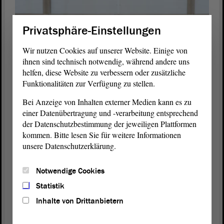
Privatsphäre-Einstellungen
Wir nutzen Cookies auf unserer Website. Einige von
ihnen sind technisch notwendig, während andere uns
helfen, diese Website zu verbessern oder zusätzliche
Funktionalitäten zur Verfügung zu stellen.
Bei Anzeige von Inhalten externer Medien kann es zu
1/5
einer Datenübertragung und -verarbeitung entsprechend
Eindrücke vom Forum der Generationen. Foto: Stefanie
der Datenschutzbestimmung der jeweiligen Plattformen
Böhme
kommen. Bitte lesen Sie für weitere Informationen
unsere Datenschutzerklärung.
Ergebnisse der Arbeitsgruppe „Digitalisierung“
Ein stärkeres Miteinander zwischen den Generationen haben die
Notwendige Cookies
Jugendlichen, Studenten und Senioren in ihrer Arbeitsgruppe als
Statistik
gemeinsames Ziel für die Zukunft herausgearbeitet. Dort, wo die
traditionellen Familienverbünde nicht mehr so wirkten wie früher,
Inhalte von Drittanbietern
müsste es zu einem stärkeren Aufeinanderzugehen zwischen Jung
und Alt kommen. Vorstellbar wäre dies beispielsweise, indem