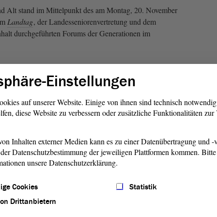
d Alt stand im Mittelpunkt des am Montag, 20. November
vom
Landtag
, der Landesseniorenvertretung und dem
halt durchgeführten Forums der Generationen im
ung des Forums hier im Internet und in der örtlichen Presse
sphäre-Einstellungen
 Link downloadbare Dokumentation mit Texten,
ookies auf unserer Website. Einige von ihnen sind technisch notwendi
lfen, diese Website zu verbessern oder zusätzliche Funktionalitäten zu
ionen“ in Wort und Bild (PDF)
on Inhalten externer Medien kann es zu einer Datenübertragung und -v
der Datenschutzbestimmung der jeweiligen Plattformen kommen. Bitte 
mationen unsere Datenschutzerklärung.
ige Cookies
Statistik
von Drittanbietern