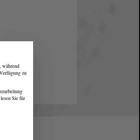
g, während
r Verfügung zu
erarbeitung
lesen Sie für