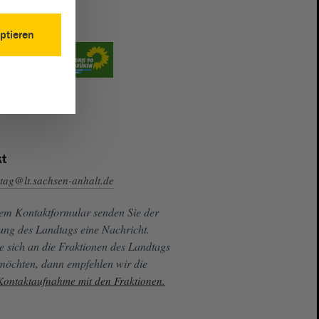
ptieren
t
tag@lt.sachsen-anhalt.de
sem Kontaktformular senden Sie der
ung des Landtags eine Nachricht.
e sich an die Fraktionen des Landtags
 möchten, dann empfehlen wir die
 Kontaktaufnahme mit den Fraktionen.