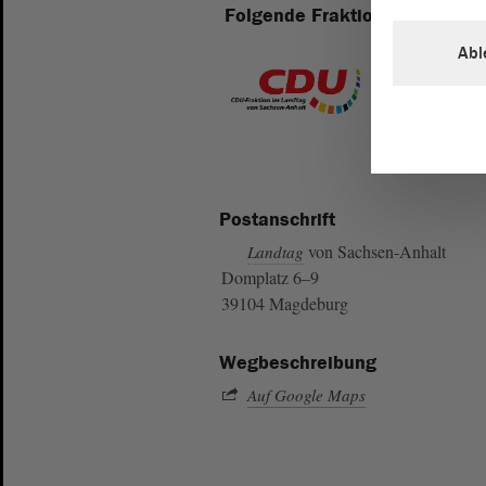
Folgende Fraktionen sind im 
Abl
Postanschrift
von Sachsen-Anhalt
Landtag
Domplatz 6–9
39104 Magdeburg
Wegbeschreibung
Auf Google Maps