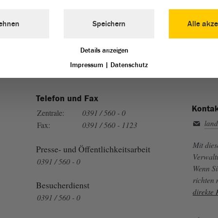
Landtag von Sachsen-Anhalt vertreten:
ehnen
Speichern
Alle akze
Details anzeigen
Impressum
|
Datenschutz
Telefon und Fax
Kontak
Zentrale:
0391 / 560 - 0
land
Fax:
0391 / 560 - 1123
Mit die
Presse- und Öffentlichkeitsarbeit
Verwalt
0391 / 560 - 0
Wenn Si
richten
Besucherdienst
direkte
0391 / 560 - 0