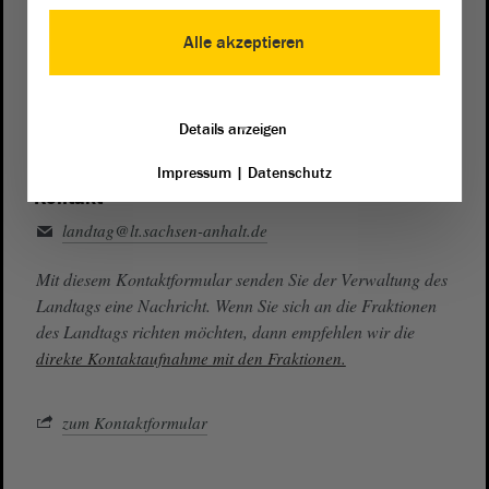
Presse- und Öffentlichkeitsarbeit
0391 / 560 - 0
Alle akzeptieren
Besucherdienst
0391 / 560 - 0
Details anzeigen
Impressum
|
Datenschutz
Kontakt
landtag@lt.sachsen-anhalt.de
Mit diesem Kontaktformular senden Sie der Verwaltung des
Landtags eine Nachricht. Wenn Sie sich an die Fraktionen
des Landtags richten möchten, dann empfehlen wir die
direkte Kontaktaufnahme mit den Fraktionen.
zum Kontaktformular