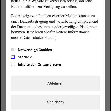
helfen, diese Website zu verbessern oder zusätzliche
Funktionalitäten zur Verfügung zu stellen.
Bei Anzeige von Inhalten externer Medien kann es zu
einer Datenübertragung und -verarbeitung entsprechend
der Datenschutzbestimmung der jeweiligen Plattformen
kommen. Bitte lesen Sie für weitere Informationen
Postanschrift
unsere Datenschutzerklärung.
von Sachsen-Anhalt
Landtag
Domplatz 6–9
Notwendige Cookies
39104 Magdeburg
Statistik
Inhalte von Drittanbietern
Wegbeschreibung
Auf Google Maps
Ablehnen
Telefon und Fax
Zentrale:
0391 / 560 - 0
Fax:
0391 / 560 - 1123
Speichern