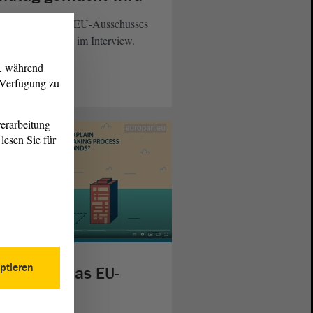
 Vorsitzende des EU-Ausschusses
iel Sturm (CDU) im Interview.
g, während
r Verfügung zu
eiterlesen
erarbeitung
lesen Sie für
ptieren
 arbeitet das EU-
rlament