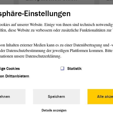
Sie
Erste EU-Gedanken sind alt, wirklich
Der
sphäre-Einstellungen
sten
konkret wurde es erst in den 1950er
Dan
Jahren.
ookies auf unserer Website. Einige von ihnen sind technisch notwendi
lfen, diese Website zu verbessern oder zusätzliche Funktionalitäten zu
weiterlesen
w
on Inhalten externer Medien kann es zu einer Datenübertragung und -v
der Datenschutzbestimmung der jeweiligen Plattformen kommen. Bitte 
mationen unsere Datenschutzerklärung.
ige Cookies
Statistik
von Drittanbietern
© ltlsa
ehnen
Speichern
Alle akze
Informationen direkt
So
aus Brüssel
Pa
Details anzeigen