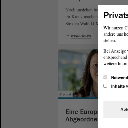
Noch unsicher, bei welcher
Partei
Privat
ihr Kreuz machen wollen? Dann te
Sie den Wahl-O-Mat.
Wir nutzen C
andere uns he
weiterlesen
stellen.
Bei Anzeige v
entsprechend 
weitere Infor
Notwend
Inhalte 
© privat
Abl
Eine Europa-
Abgeordnete erzählt