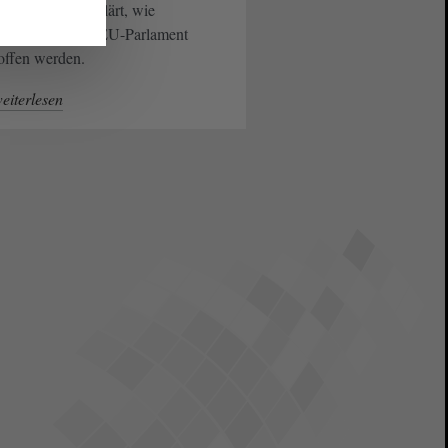
kurze Video erklärt, wie
scheidungen im EU-Parlament
offen werden.
eiterlesen