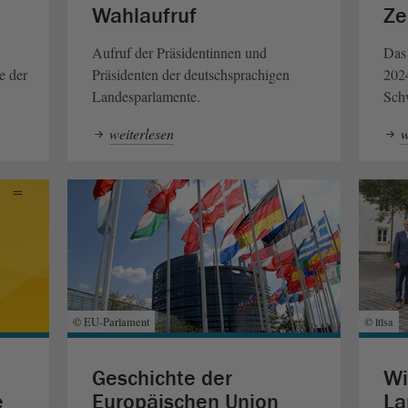
Wahlaufruf
Ze
Aufruf der Präsidentinnen und
Das
e der
Präsidenten der deutschsprachigen
2024
Landesparlamente.
Sch
weiterlesen
w
© EU-Parlament
© ltlsa
Geschichte der
Wi
e
Europäischen Union
La