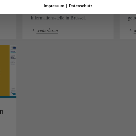
n-
Seit 2016 hat der
von
Das 
Landtag
Impressum
|
Datenschutz
Sachsen-Anhalt eine Kontakt- und
Ent
Informationsstelle in Brüssel.
getr
weiterlesen
w
n-
e