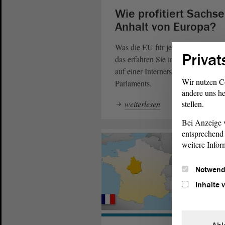
Wie profitiert Sachse
Anhalt von Europa?
Was die EU für jeden Einzelnen m
Privat
das erfahren Sie interaktiv und kon
auf einer Internetseite des EU-
Wir nutzen C
Parlaments.
andere uns he
stellen.
weiterlesen
Bei Anzeige v
entsprechend 
weitere Infor
Notwend
Inhalte 