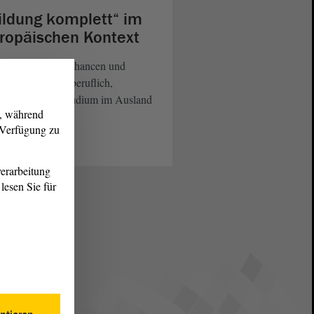
ildung komplett“ im
ropäischen Kontext
pa bietet viele Chancen und
ichkeiten, sich beruflich,
ulisch oder im Studium im Ausland
g, während
uprobieren.
r Verfügung zu
eiterlesen
erarbeitung
lesen Sie für