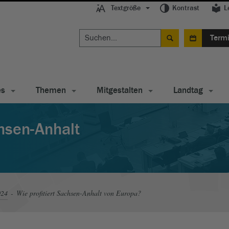
Textgröße
Kontrast
L
Term
es
Themen
Mitgestalten
Landtag
chsen-Anhalt
024
Wie profitiert Sachsen-Anhalt von Europa?