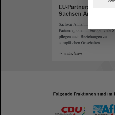
Abl
EU-Partnerschaften i
Sachsen-Anhalt
Sachsen-Anhalt hat nicht nur
Partnerregionen in Europa, viele S
pflegen auch Beziehungen zu
europäischen Ortschaften.
weiterlesen
Folgende Fraktionen sind im 