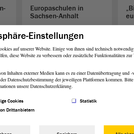
n-
Europaschulen in
„B
Sachsen-Anhalt
eu
acht,
Die Europaschulen spannen nicht nur
Euro
sphäre-Einstellungen
kret
im Bund, sondern auch in Sachsen-
Mögl
Anhalt ein recht dichtes Netz. 28 von
sch
ookies auf unserer Website. Einige von ihnen sind technisch notwendi
ihnen gibt es bereits.
ausz
lfen, diese Website zu verbessern oder zusätzliche Funktionalitäten zu
weiterlesen
w
on Inhalten externer Medien kann es zu einer Datenübertragung und -v
der Datenschutzbestimmung der jeweiligen Plattformen kommen. Bitte 
mationen unsere Datenschutzerklärung.
ige Cookies
Statistik
von Drittanbietern
© Regionsandcities/wikipedia.de