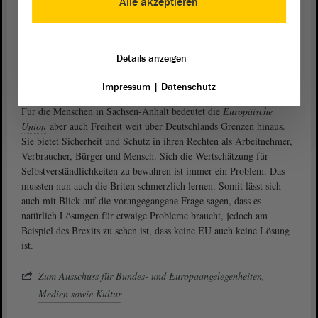
Alle akzeptieren
Europäischen Union?
Als Vorteile für das Land Sachsen-Anhalt sind u. a. EU-
Förderungen in Milliardenhöhe zu benennen. Außerdem wäre der
Details anzeigen
Aufbau des Landes nach 1990 ohne die Hilfe der EU so nicht
vorstellbar gewesen.
Impressum
|
Datenschutz
Für die Menschen in Sachsen-Anhalt bedeutet die
Europäische
Union
aber auch Freiheit weit über Deutschlands Grenzen hinaus.
Sie bietet Sicherheit und Schutz in ihren Rechten als Arbeitnehmer,
Verbraucher, Bürger und Mensch. Sich die Wertschätzung für
Selbstverständlichkeiten zu bewahren ist immer ein Problem. Das
mussten nun auch die Briten schmerzlich lernen. Somit lässt sich
auch mit Blick auf die vorangegangene Frage sagen, dass es
natürlich Lösungen für etwaige Probleme braucht, jedoch am
Beispiel des Brexits zu sehen ist, dass keine EU auch keine Lösung
ist.
Zum Ausschuss für Bundes- und Europaangelegenheiten,
Medien sowie Kultur