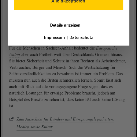
Alle akzeptieren
Europäischen Union?
Als Vorteile für das Land Sachsen-Anhalt sind u. a. EU-
Förderungen in Milliardenhöhe zu benennen. Außerdem wäre der
Details anzeigen
Aufbau des Landes nach 1990 ohne die Hilfe der EU so nicht
vorstellbar gewesen.
Impressum
|
Datenschutz
Für die Menschen in Sachsen-Anhalt bedeutet die
Europäische
Union
aber auch Freiheit weit über Deutschlands Grenzen hinaus.
Sie bietet Sicherheit und Schutz in ihren Rechten als Arbeitnehmer,
Verbraucher, Bürger und Mensch. Sich die Wertschätzung für
Selbstverständlichkeiten zu bewahren ist immer ein Problem. Das
mussten nun auch die Briten schmerzlich lernen. Somit lässt sich
auch mit Blick auf die vorangegangene Frage sagen, dass es
natürlich Lösungen für etwaige Probleme braucht, jedoch am
Beispiel des Brexits zu sehen ist, dass keine EU auch keine Lösung
ist.
Zum Ausschuss für Bundes- und Europaangelegenheiten,
Medien sowie Kultur