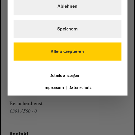
Domplatz 6–9
Ablehnen
39104 Magdeburg
Wegbeschreibung
Speichern
Auf Google Maps
Telefon und Fax
Alle akzeptieren
Zentrale:
0391 / 560 - 0
Fax:
0391 / 560 - 1123
Details anzeigen
Presse- und Öffentlichkeitsarbeit
Impressum
|
Datenschutz
0391 / 560 - 0
Besucherdienst
0391 / 560 - 0
Kontakt