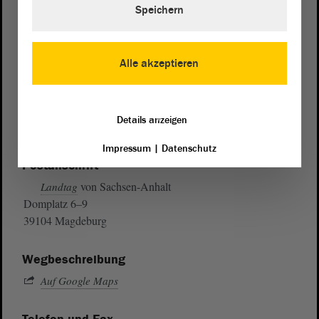
Speichern
Alle akzeptieren
Details anzeigen
Impressum
|
Datenschutz
Postanschrift
von Sachsen-Anhalt
Landtag
Domplatz 6–9
39104 Magdeburg
Wegbeschreibung
Auf Google Maps