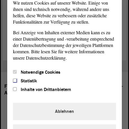
Wir nutzen Cookies auf unserer Website. Einige von
soll. Sie nehmen damit auch unmittelbar Einfluss darauf, wie
ihnen sind technisch notwendig, während andere uns
zukunftsfähige Lösungen aussehen können.
helfen, diese Website zu verbessern oder zusätzliche
Funktionalitäten zur Verfügung zu stellen.
Wir Präsidentinnen und Präsidenten der Landesparlamente
rufen dazu auf: Gehen Sie am 9. Juni 2024 wählen,
Bei Anzeige von Inhalten externer Medien kann es zu
entscheiden Sie mit über den zukünftigen Weg der
einer Datenübertragung und -verarbeitung entsprechend
Europäischen Union!
der Datenschutzbestimmung der jeweiligen Plattformen
kommen. Bitte lesen Sie für weitere Informationen
unsere Datenschutzerklärung.
Notwendige Cookies
Statistik
Folgende Fraktionen sind im Landtag von Sachsen-
Inhalte von Drittanbietern
Anhalt vertreten:
Ablehnen