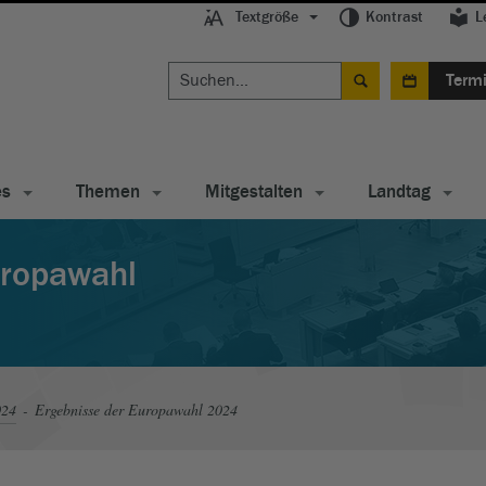
Textgröße
Kontrast
L
Term
es
Themen
Mitgestalten
Landtag
uropawahl
024
Ergebnisse der Europawahl 2024