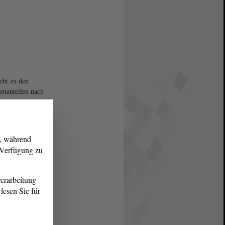
cht zu den
nanteilen nach
reien Städten und
eisen; vorläufiges
is.
g, während
r Verfügung zu
erarbeitung
lesen Sie für