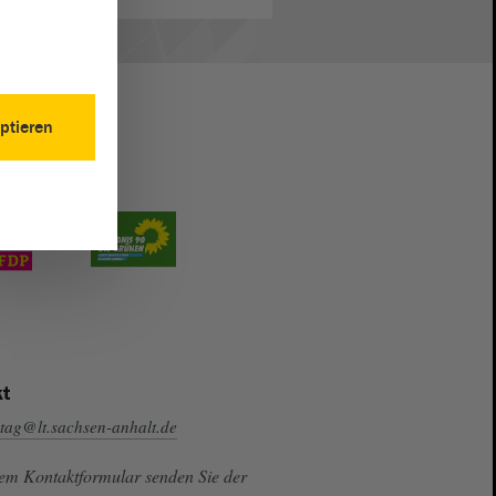
ptieren
t
tag@lt.sachsen-anhalt.de
sem Kontaktformular senden Sie der