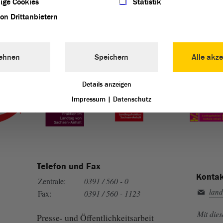
ige Cookies
Statistik
von Drittanbietern
ehnen
Speichern
Alle akze
Landtag von Sachsen-Anhalt vertreten:
Details anzeigen
Impressum
|
Datenschutz
Telefon und Fax
Kontak
Zentrale:
0391 / 560 - 0
land
Fax:
0391 / 560 - 1123
Mit die
Presse- und Öffentlichkeitsarbeit