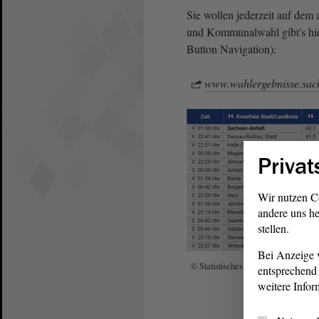
Sie wollen jederzeit auf dem 
und Kommunalwahl gibt's hier
Button Navigation):
www.wahlergebnisse.sach
Privat
Wir nutzen C
andere uns he
stellen.
Bei Anzeige v
© Statistisches Landesamt Sachsen
entsprechend 
weitere Infor