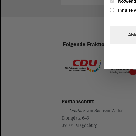
Notwend
Inhalte 
Abl
Folgende Fraktionen sind im 
Postanschrift
von Sachsen-Anhalt
Landtag
Domplatz 6–9
39104 Magdeburg