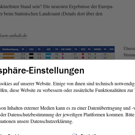
aktuellsten Stand sein? Die neuesten Ergebnisse der Europa-
 beim Statistischen Landesamt (Details dort über den
sen-anhalt.de
Übersi
Stimme
kreisf
sphäre-Einstellungen
Landkr
Ergebn
ookies auf unserer Website. Einige von ihnen sind technisch notwendi
lfen, diese Website zu verbessern oder zusätzliche Funktionalitäten zu
on Inhalten externer Medien kann es zu einer Datenübertragung und -v
-Anhalt
der Datenschutzbestimmung der jeweiligen Plattformen kommen. Bitte 
mationen unsere Datenschutzerklärung.