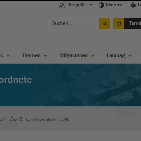
Textgröße
Kontrast
L
Term
es
Themen
Mitgestalten
Landtag
ordnete
024
Eine Europa-Abgeordnete erzählt