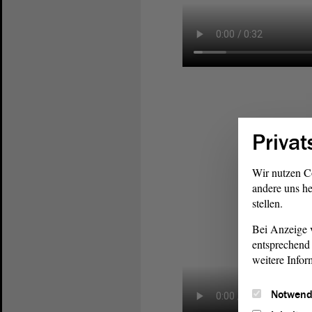
Privat
Wir nutzen C
andere uns he
stellen.
Bei Anzeige v
entsprechend 
weitere Infor
Notwend