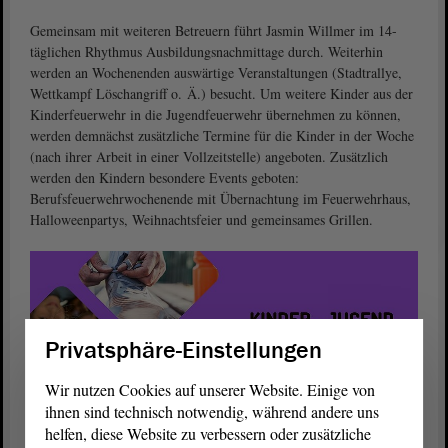
Gemeinsam mit weiteren Betreuern führt Jasmin Willmer im 14-
täglichen Rhythmus Ausbildungsnachmittage durch. Weiterhin
werden an Wochenenden auswärtige Veranstaltungen (Stadtrallye,
Wettkampf Löschangriff o. Ä.) besucht. Um weitere Kinder aus der
Kinderfeuerwehr in die Jugendfeuerwehr übernehmen zu können,
werden demnächst zusätzliche Termine für die Kinder in der Woche
(nach ihrer Arbeit in einer Vollzeitstelle) angeboten. Zusätzlich
werden den Kindern besondere Events geboten:
Berufsfeuerwehrwochenende mit Übernachtung im Feuerwehrhaus,
Halloweenpartys, Weihnachtsfeier und gemeinsames Grillen.
Privatsphäre-Einstellungen
Wir nutzen Cookies auf unserer Website. Einige von
ihnen sind technisch notwendig, während andere uns
helfen, diese Website zu verbessern oder zusätzliche