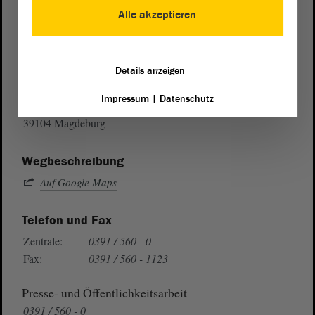
Alle akzeptieren
Postanschrift
Details anzeigen
von Sachsen-Anhalt
Landtag
Impressum
|
Datenschutz
Domplatz 6–9
39104 Magdeburg
Wegbeschreibung
Auf Google Maps
Telefon und Fax
Zentrale:
0391 / 560 - 0
Fax:
0391 / 560 - 1123
Presse- und Öffentlichkeitsarbeit
0391 / 560 - 0