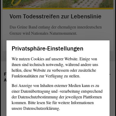
Vom Todesstreifen zur Lebenslinie
Das Grüne Band entlang der ehemaligen innerdeutschen
Grenze wird Nationales Naturmonument.
weiterlesen
Privatsphäre-Einstellungen
Wir nutzen Cookies auf unserer Website. Einige von
ihnen sind technisch notwendig, während andere uns
helfen, diese Website zu verbessern oder zusätzliche
Folgende Fraktionen sind im Landtag von Sachsen-
Funktionalitäten zur Verfügung zu stellen.
Anhalt vertreten:
Bei Anzeige von Inhalten externer Medien kann es zu
einer Datenübertragung und -verarbeitung entsprechend
der Datenschutzbestimmung der jeweiligen Plattformen
kommen. Bitte lesen Sie für weitere Informationen
unsere Datenschutzerklärung.