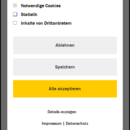
Notwendige Cookies
Statistik
Inhalte von Drittanbietern
Ablehnen
Postanschrift
Speichern
von Sachsen-Anhalt
Landtag
Domplatz 6–9
39104 Magdeburg
Alle akzeptieren
Wegbeschreibung
Auf Google Maps
Details anzeigen
Impressum
|
Datenschutz
Telefon und Fax