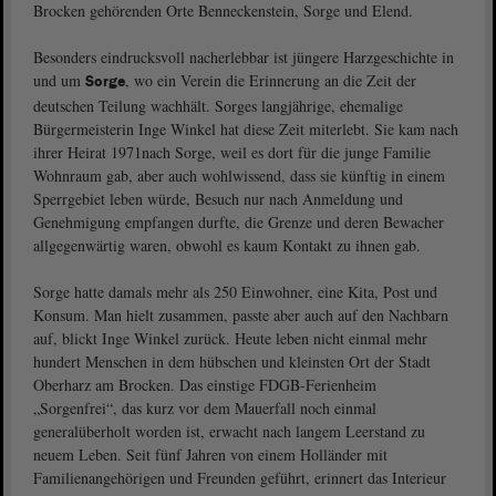
Brocken gehörenden Orte Benneckenstein, Sorge und Elend.
Besonders eindrucksvoll nacherlebbar ist jüngere Harzgeschichte in
und um
, wo ein Verein die Erinnerung an die Zeit der
Sorge
deutschen Teilung wachhält. Sorges langjährige, ehemalige
Bürgermeisterin Inge Winkel hat diese Zeit miterlebt. Sie kam nach
ihrer Heirat 1971nach Sorge, weil es dort für die junge Familie
Wohnraum gab, aber auch wohlwissend, dass sie künftig in einem
Sperrgebiet leben würde, Besuch nur nach Anmeldung und
Genehmigung empfangen durfte, die Grenze und deren Bewacher
allgegenwärtig waren, obwohl es kaum Kontakt zu ihnen gab.
Sorge hatte damals mehr als 250 Einwohner, eine Kita, Post und
Konsum. Man hielt zusammen, passte aber auch auf den Nachbarn
auf, blickt Inge Winkel zurück. Heute leben nicht einmal mehr
hundert Menschen in dem hübschen und kleinsten Ort der Stadt
Oberharz am Brocken. Das einstige FDGB-Ferienheim
„Sorgenfrei“, das kurz vor dem Mauerfall noch einmal
generalüberholt worden ist, erwacht nach langem Leerstand zu
neuem Leben. Seit fünf Jahren von einem Holländer mit
Familienangehörigen und Freunden geführt, erinnert das Interieur