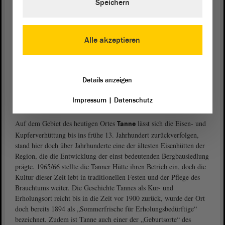
Speichern
Alle akzeptieren
Details anzeigen
Durch den Harz mit der Harzer Schmalspurbahn. Foto: Gudrun
Impressum
|
Datenschutz
Oelze
Auf dem Gebiet des heutigen Ortes
lässt sich die Eisen- und
Tanne
Kupferverhüttung bis ins frühe 13. Jahrhundert zurückverfolgen,
stand hier doch über Jahrhunderte eine der ältesten Eisenhütten der
Region, die die Entwicklung der einst bedeutenden Bergbausiedlung
prägte. 1965/66 stellte die Tanner Hütte ihren Betrieb ein, doch die
Kultur dieser Zeit lebt in traditionellen Festen und der Pflege des
Brauchtums weiter. Die Geschichte Tannes als Kur- und
Erholungsort reicht bis in die Zeit vor 1900 zurück, wurde der Ort
doch bereits 1894 als „Sommerfrische für Erholungsbedürftige“
bezeichnet. Zudem ist Tanne auch einer der „Geburtsorte“ des