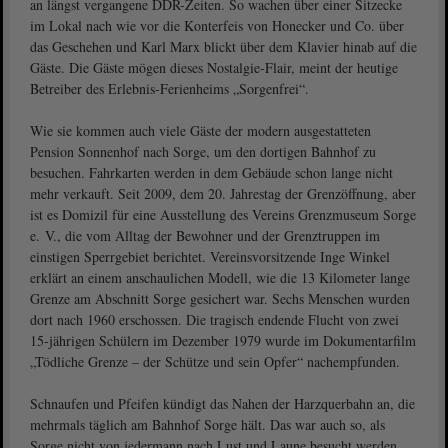
an längst vergangene DDR-Zeiten. So wachen über einer Sitzecke
im Lokal nach wie vor die Konterfeis von Honecker und Co. über
das Geschehen und Karl Marx blickt über dem Klavier hinab auf die
Gäste. Die Gäste mögen dieses Nostalgie-Flair, meint der heutige
Betreiber des Erlebnis-Ferienheims „Sorgenfrei“.
Wie sie kommen auch viele Gäste der modern ausgestatteten
Pension Sonnenhof nach Sorge, um den dortigen Bahnhof zu
besuchen. Fahrkarten werden in dem Gebäude schon lange nicht
mehr verkauft. Seit 2009, dem 20. Jahrestag der Grenzöffnung, aber
ist es Domizil für eine Ausstellung des Vereins Grenzmuseum Sorge
e. V., die vom Alltag der Bewohner und der Grenztruppen im
einstigen Sperrgebiet berichtet. Vereinsvorsitzende Inge Winkel
erklärt an einem anschaulichen Modell, wie die 13 Kilometer lange
Grenze am Abschnitt Sorge gesichert war. Sechs Menschen wurden
dort nach 1960 erschossen. Die tragisch endende Flucht von zwei
15-jährigen Schülern im Dezember 1979 wurde im Dokumentarfilm
„Tödliche Grenze – der Schütze und sein Opfer“ nachempfunden.
Schnaufen und Pfeifen kündigt das Nahen der Harzquerbahn an, die
mehrmals täglich am Bahnhof Sorge hält. Das war auch so, als
Sorge nicht von jedermann nach Lust und Laune besucht werden