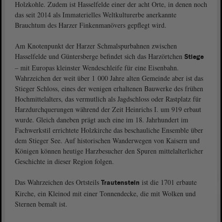
Holzkohle. Zudem ist Hasselfelde einer der acht Orte, in denen noch
das seit 2014 als Immaterielles Weltkulturerbe anerkannte
Brauchtum des Harzer Finkenmanövers gepflegt wird.
Am Knotenpunkt der Harzer Schmalspurbahnen zwischen
Hasselfelde und Güntersberge befindet sich das Harzörtchen
Stiege
– mit Europas kleinster Wendeschleife für eine Eisenbahn.
Wahrzeichen der weit über 1 000 Jahre alten Gemeinde aber ist das
Stieger Schloss, eines der wenigen erhaltenen Bauwerke des frühen
Hochmittelalters, das vermutlich als Jagdschloss oder Rastplatz für
Harzdurchquerungen während der Zeit Heinrichs I. um 919 erbaut
wurde. Gleich daneben prägt auch eine im 18. Jahrhundert im
Fachwerkstil errichtete Holzkirche das beschauliche Ensemble über
dem Stieger See. Auf historischen Wanderwegen von Kaisern und
Königen können heutige Harzbesucher den Spuren mittelalterlicher
Geschichte in dieser Region folgen.
Das Wahrzeichen des Ortsteils
ist die 1701 erbaute
Trautenstein
Kirche, ein Kleinod mit einer Tonnendecke, die mit Wolken und
Sternen bemalt ist.