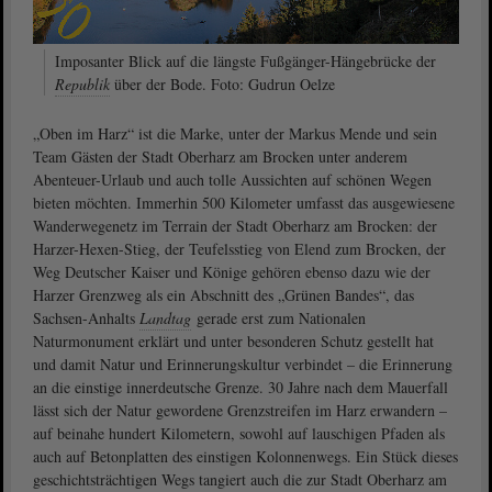
Imposanter Blick auf die längste Fußgänger-Hängebrücke der
Republik
über der Bode. Foto: Gudrun Oelze
„Oben im Harz“ ist die Marke, unter der Markus Mende und sein
Team Gästen der Stadt Oberharz am Brocken unter anderem
Abenteuer-Urlaub und auch tolle Aussichten auf schönen Wegen
bieten möchten. Immerhin 500 Kilometer umfasst das ausgewiesene
Wanderwegenetz im Terrain der Stadt Oberharz am Brocken: der
Harzer-Hexen-Stieg, der Teufelsstieg von Elend zum Brocken, der
Weg Deutscher Kaiser und Könige gehören ebenso dazu wie der
Harzer Grenzweg als ein Abschnitt des „Grünen Bandes“, das
Sachsen-Anhalts
Landtag
gerade erst zum Nationalen
Naturmonument erklärt und unter besonderen Schutz gestellt hat
und damit Natur und Erinnerungskultur verbindet – die Erinnerung
an die einstige innerdeutsche Grenze. 30 Jahre nach dem Mauerfall
lässt sich der Natur gewordene Grenzstreifen im Harz erwandern –
auf beinahe hundert Kilometern, sowohl auf lauschigen Pfaden als
auch auf Betonplatten des einstigen Kolonnenwegs. Ein Stück dieses
geschichtsträchtigen Wegs tangiert auch die zur Stadt Oberharz am