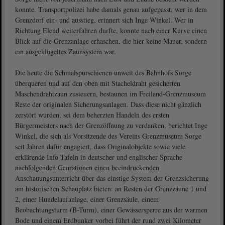
konnte. Transportpolizei habe damals genau aufgepasst, wer in dem
Grenzdorf ein- und ausstieg, erinnert sich Inge Winkel. Wer in
Richtung Elend weiterfahren durfte, konnte nach einer Kurve einen
Blick auf die Grenzanlage erhaschen, die hier keine Mauer, sondern
ein ausgeklügeltes Zaunsystem war.
Die heute die Schmalspurschienen unweit des Bahnhofs Sorge
überqueren und auf den oben mit Stacheldraht gesicherten
Maschendrahtzaun zusteuern, bestaunen im Freiland-Grenzmuseum
Reste der originalen Sicherungsanlagen. Dass diese nicht gänzlich
zerstört wurden, sei dem beherzten Handeln des ersten
Bürgermeisters nach der Grenzöffnung zu verdanken, berichtet Inge
Winkel, die sich als Vorsitzende des Vereins Grenzmuseum Sorge
seit Jahren dafür engagiert, dass Originalobjekte sowie viele
erklärende Info-Tafeln in deutscher und englischer Sprache
nachfolgenden Genrationen einen beeindruckenden
Anschauungsunterricht über das einstige System der Grenzsicherung
am historischen Schauplatz bieten: an Resten der Grenzzäune 1 und
2, einer Hundelaufanlage, einer Grenzsäule, einem
Beobachtungsturm (B-Turm), einer Gewässersperre aus der warmen
Bode und einem Erdbunker vorbei führt der rund zwei Kilometer