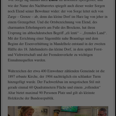
Elend
wie der Name des Nachbarortes spiegelt auch dieser weder Sorgen
noch Elend seiner Bewohner wider: der von Sorge leitet sich von
Zarge – Grenze – ab, denn das kleine Dorf im Harz lag von jeher in
einem Grenzgebiet. Und die Ortsbezeichnung von Elend, des
charmanten Erholungsorts am Fuße des Brockens, hat ihren
Ursprung im althochdeutschen Begriff „eli lenti“ – „fremdes Land“.
Mit der Errichtung einer Sägemühle nahe Braunlage und dem
Beginn der Eisenverhüttung in Mandelholz entstand in der zweiten
Hälfte des 18. Jahrhunderts das kleine Dorf, in dem später Forst-
und Viehwirtschaft und der Fremdenverkehr zu wichtigen
Einnahmequellen wurden.
Wahrzeichen der etwa 400 Einwohner zählenden Gemeinde ist die
1897 erbaute Kirche, der 1904 nachträglich ein schlanker Turm
hinzugefügt wurde. Der Fachwerkbau im neugotischen Stil mit
gerade einmal 60 Quadratmetern Fläche und einem „rollenden“
Altar bietet maximal 90 Personen Platz und gilt als kleinste
Holzkirche der Bundesrepublik.