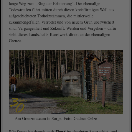
lange Weg zum „Ring der Erinnerung“. Der ehemalige
Todesstreifen führt mitten durch diesen kreisförmigen Wall aus
aufgeschichteten Totholzstämmen, die mittlerweile
zusammengefallen, verrottet und von neuem Grün überwuchert
sind. Vergangenheit und Zukunft, Werden und Vergehen – dafür
steht dieses Landschafts-Kunstwerk direkt an der ehemaligen
Grenze.
Am Grenzmuseum in Sorge. Foto: Gudrun Oelze
Wie Sorge lag damals auch
im absoluten Sperrgebiet, und