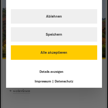
Ablehnen
Speichern
Alle akzeptieren
Auf Safari im Bergzoo Halle (Saale)
Details anzeigen
Andreas Schmidt,
aus der SPD-
hat ein
Abgeordneter
Fraktion
Herz für Tiere. Sein Lieblingsort ist daher echt tierisch.
Impressum
|
Datenschutz
weiterlesen