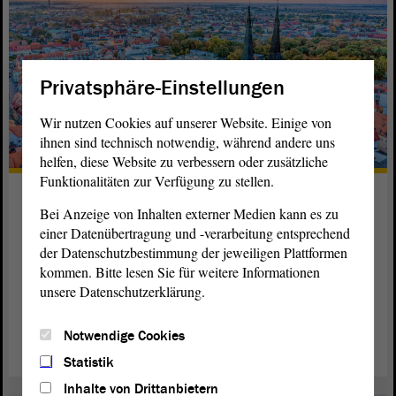
Privatsphäre-Einstellungen
Wir nutzen Cookies auf unserer Website. Einige von
ihnen sind technisch notwendig, während andere uns
helfen, diese Website zu verbessern oder zusätzliche
Funktionalitäten zur Verfügung zu stellen.
Sachsen-Anhalt-Tag war 2015
Bei Anzeige von Inhalten externer Medien kann es zu
großes Erlebnis
einer Datenübertragung und -verarbeitung entsprechend
der Datenschutzbestimmung der jeweiligen Plattformen
Köthen würdigt das Leben und Werk des großen
kommen. Bitte lesen Sie für weitere Informationen
Barockmusikers Bach und ist Lieblingsort von Christina
unsere Datenschutzerklärung.
Buchheim (DIE LINKE).
weiterlesen
Notwendige Cookies
Statistik
Inhalte von Drittanbietern