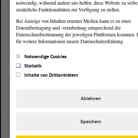
notwendig, während andere uns helfen, diese Website zu verbe
zusätzliche Funktionalitäten zur Verfügung zu stellen.
Postanschrift
Bei Anzeige von Inhalten externer Medien kann es zu einer
von Sachsen-Anhalt
Landtag
Datenübertragung und -verarbeitung entsprechend der
Domplatz 6–9
Datenschutzbestimmung der jeweiligen Plattformen kommen. Bi
39104 Magdeburg
für weitere Informationen unsere Datenschutzerklärung.
Wegbeschreibung
Notwendige Cookies
Auf Google Maps
Statistik
Inhalte von Drittanbietern
Telefon und Fax
Zentrale:
0391 / 560 - 0
Fax:
0391 / 560 - 1123
Ablehnen
Presse- und Öffentlichkeitsarbeit
0391 / 560 - 0
Speichern
Besucherdienst