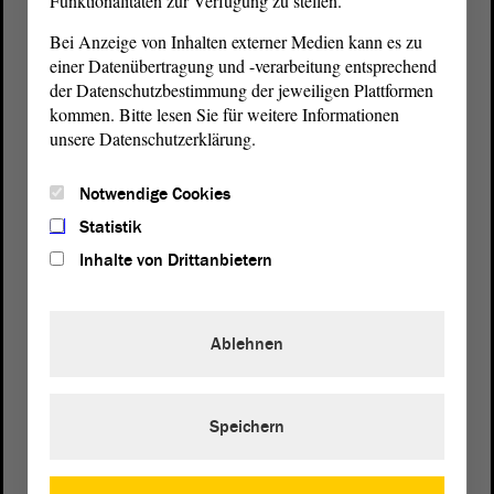
Funktionalitäten zur Verfügung zu stellen.
Bei Anzeige von Inhalten externer Medien kann es zu
einer Datenübertragung und -verarbeitung entsprechend
der Datenschutzbestimmung der jeweiligen Plattformen
Postanschrift
kommen. Bitte lesen Sie für weitere Informationen
von Sachsen-Anhalt
Landtag
unsere Datenschutzerklärung.
Domplatz 6–9
39104 Magdeburg
Notwendige Cookies
Statistik
Wegbeschreibung
Inhalte von Drittanbietern
Auf Google Maps
Telefon und Fax
Ablehnen
Zentrale:
0391 / 560 - 0
Fax:
0391 / 560 - 1123
Speichern
Presse- und Öffentlichkeitsarbeit
0391 / 560 - 0