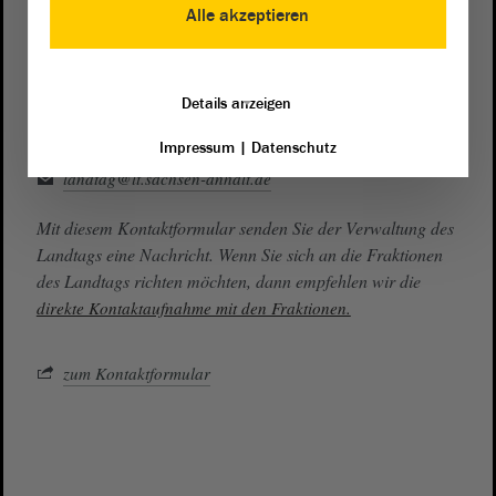
Alle akzeptieren
Besucherdienst
0391 / 560 - 0
Details anzeigen
Kontakt
Impressum
|
Datenschutz
landtag@lt.sachsen-anhalt.de
Mit diesem Kontaktformular senden Sie der Verwaltung des
Landtags eine Nachricht. Wenn Sie sich an die Fraktionen
des Landtags richten möchten, dann empfehlen wir die
direkte Kontaktaufnahme mit den Fraktionen.
zum Kontaktformular