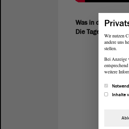
Privat
Was in der Welt no
Die Tagesschau v
Wir nutzen C
andere uns he
stellen.
Bei Anzeige v
entsprechend 
weitere Infor
Notwend
Inhalte 
Abl