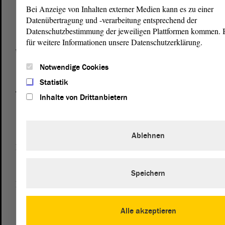
von Sachsen-Anhalt
Landtag
Bei Anzeige von Inhalten externer Medien kann es zu einer
Domplatz 6–9
Datenübertragung und -verarbeitung entsprechend der
39104 Magdeburg
Datenschutzbestimmung der jeweiligen Plattformen kommen. Bi
für weitere Informationen unsere Datenschutzerklärung.
Wegbeschreibung
Auf Google Maps
Notwendige Cookies
Statistik
Telefon und Fax
Inhalte von Drittanbietern
Zentrale:
0391 / 560 - 0
Fax:
0391 / 560 - 1123
Ablehnen
Presse- und Öffentlichkeitsarbeit
0391 / 560 - 0
Speichern
Besucherdienst
0391 / 560 - 0
Alle akzeptieren