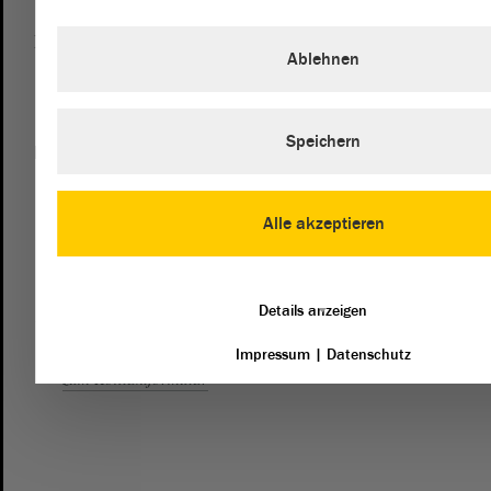
Besucherdienst
Ablehnen
0391 / 560 - 0
Speichern
Kontakt
landtag@lt.sachsen-anhalt.de
Alle akzeptieren
Mit diesem Kontaktformular senden Sie der Verwaltung des
Landtags eine Nachricht. Wenn Sie sich an die Fraktionen
des Landtags richten möchten, dann empfehlen wir die
Details anzeigen
direkte Kontaktaufnahme mit den Fraktionen.
Impressum
|
Datenschutz
zum Kontaktformular