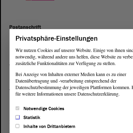
Postanschrift
von Sachsen-Anhalt
Landtag
Privatsphäre-Einstellungen
Domplatz 6–9
Wir nutzen Cookies auf unserer Website. Einige von ihnen sin
39104 Magdeburg
notwendig, während andere uns helfen, diese Website zu verbe
zusätzliche Funktionalitäten zur Verfügung zu stellen.
Wegbeschreibung
Bei Anzeige von Inhalten externer Medien kann es zu einer
Auf Google Maps
Datenübertragung und -verarbeitung entsprechend der
Datenschutzbestimmung der jeweiligen Plattformen kommen. Bi
Telefon und Fax
für weitere Informationen unsere Datenschutzerklärung.
Zentrale:
0391 / 560 - 0
Fax:
0391 / 560 - 1123
Notwendige Cookies
Statistik
Presse- und Öffentlichkeitsarbeit
Inhalte von Drittanbietern
0391 / 560 - 0