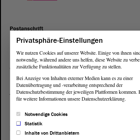
Postanschrift
von Sachsen-Anhalt
Landtag
Privatsphäre-Einstellungen
Domplatz 6–9
Wir nutzen Cookies auf unserer Website. Einige von ihnen sin
39104 Magdeburg
notwendig, während andere uns helfen, diese Website zu verbe
zusätzliche Funktionalitäten zur Verfügung zu stellen.
Wegbeschreibung
Bei Anzeige von Inhalten externer Medien kann es zu einer
Auf Google Maps
Datenübertragung und -verarbeitung entsprechend der
Datenschutzbestimmung der jeweiligen Plattformen kommen. Bi
Telefon und Fax
für weitere Informationen unsere Datenschutzerklärung.
Zentrale:
0391 / 560 - 0
Fax:
0391 / 560 - 1123
Notwendige Cookies
Statistik
Presse- und Öffentlichkeitsarbeit
Inhalte von Drittanbietern
0391 / 560 - 0