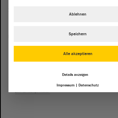
Besucherdienst
Ablehnen
0391 / 560 - 0
Speichern
Kontakt
landtag@lt.sachsen-anhalt.de
Alle akzeptieren
Mit diesem Kontaktformular senden Sie der Verwaltung des
Landtags eine Nachricht. Wenn Sie sich an die Fraktionen
des Landtags richten möchten, dann empfehlen wir die
Details anzeigen
direkte Kontaktaufnahme mit den Fraktionen.
Impressum
|
Datenschutz
zum Kontaktformular